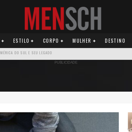
ESTILO
CORPO
MULHER
DESTINO
OMO CELEIRO DAS ARTES EM NOITE DE REINAUGURAÇÃO
PUBLICIDADE
ÚDE PODE AUMENTAR CUSTOS PARA MILHARES DE BRASILEIROS QUE VIVEM 
U PRIMEIRO MONÓLOGO, “O FIGURANTE”
ILA DIAS RELANÇA AS FRAGRÂNCIAS QUE DERAM INÍCIO À HISTÓRIA DA BE
OS E PROPÓSITO HUMANO
SEU MAU MAU EM 'QUEM AMA CUIDA'