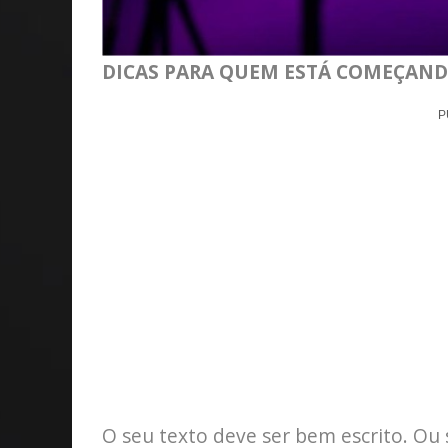
DICAS PARA QUEM ESTÁ COMEÇAN
P
O seu texto deve ser bem escrito. Ou