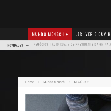
MUNDO MENSCH
LER, VER E OUVIR
NOVIDADES
ARTE: GALERIA MAURÍCIO REDIG REAFIRMA RECIFE C
NEGÓCIOS: MUDANÇA NAS REGRAS DO SEGURO DE SA
TEATRO: MATEUS SOLANO APRESENTA EM RECIFE SE
NEGÓCIOS: APÓS REPOSICIONAMENTO DA MARCA, CAM
Home
Mundo Mensch
NEGÓCIOS
MÚSICA: MALTA, ONDE TUDO RECOMEÇA
CARREIRA: NICHOLLAS MARSHELL: ENTRE ALGORITM
CAPA: O SUCESSO DE JOÃO VICTOR GONÇALVES COM 