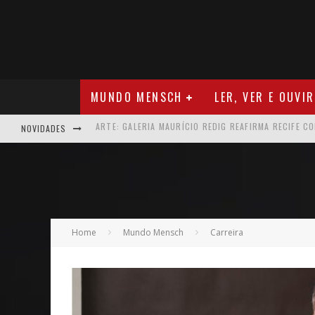
MUNDO MENSCH
LER, VER E OUVIR
NOVIDADES
NEGÓCIOS: MUDANÇA NAS REGRAS DO SEGURO DE SA
TEATRO: MATEUS SOLANO APRESENTA EM RECIFE SE
ARQUITETURA: ARMAZÉM 11 - O NOVO MERCADO CRI
MÚSICA: MALTA, ONDE TUDO RECOMEÇA
Home
Mundo Mensch
Carreira
CARREIRA: NICHOLLAS MARSHELL: ENTRE ALGORITM
CAPA: O SUCESSO DE JOÃO VICTOR GONÇALVES COM 
VER: CINCO DICAS DO QUE ASSISTIR NO STREAMING