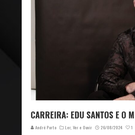
NEGÓCIOS: FÁBIO RUA, VICE-PRESIDENTE DA GM NA 
ARTE: GALERIA MAURÍCIO REDIG REAFIRMA RECIFE C
CARREIRA: EDU SANTOS E O
André Porto
Ler, Ver e Ouvir
26/08/2024
1