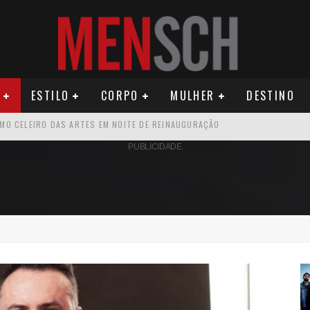
ESTILO
CORPO
MULHER
DESTINO
ÚDE PODE AUMENTAR CUSTOS PARA MILHARES DE BRASILEIROS QUE VIVEM 
PUBLICIDADE
U PRIMEIRO MONÓLOGO, “O FIGURANTE”
ATIVO PARA DESCOBRIR PERNAMBUCO
OS E PROPÓSITO HUMANO
SEU MAU MAU EM 'QUEM AMA CUIDA'