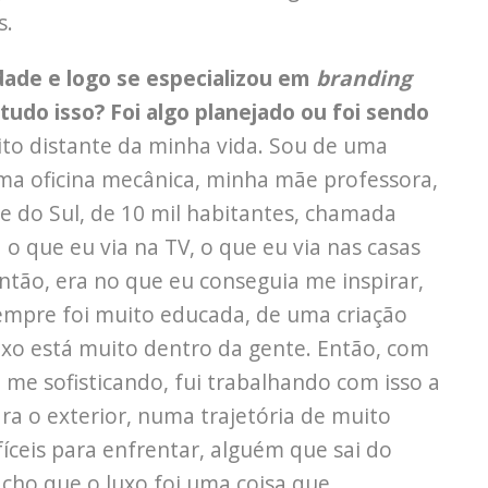
s.
dade e logo se especializou em
branding
do isso? Foi algo planejado ou foi sendo
to distante da minha vida. Sou de uma
ma oficina mecânica, minha mãe professora,
e do Sul, de 10 mil habitantes, chamada
 o que eu via na TV, o que eu via nas casas
Então, era no que eu conseguia me inspirar,
empre foi muito educada, de uma criação
uxo está muito dentro da gente. Então, com
 me sofisticando, fui trabalhando com isso a
para o exterior, numa trajetória de muito
ceis para enfrentar, alguém que sai do
acho que o luxo foi uma coisa que,