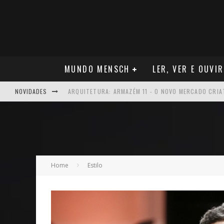
MUNDO MENSCH
LER, VER E OUVIR
NOVIDADES
ARQUITETURA: ARMAZÉM 11 - O NOVO MERCADO CRI
MÚSICA: MALTA, ONDE TUDO RECOMEÇA
CARREIRA: NICHOLLAS MARSHELL: ENTRE ALGORITM
CAPA: O SUCESSO DE JOÃO VICTOR GONÇALVES COM 
Home
Estilo
VER: CINCO DICAS DO QUE ASSISTIR NO STREAMING
NEGÓCIOS: FÁBIO RUA, VICE-PRESIDENTE DA GM NA 
ARTE: GALERIA MAURÍCIO REDIG REAFIRMA RECIFE C