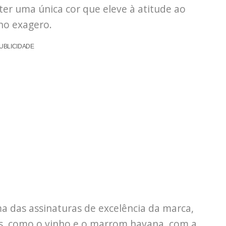
er uma única cor que eleve à atitude ao
 no exagero.
UBLICIDADE
 das assinaturas de excelência da marca,
as, como o vinho e o marrom havana, com a