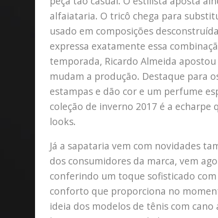
peça tão casual. O estilista aposta a
alfaiataria. O tricô chega para substi
usado em composições desconstruídas
expressa exatamente essa combinação 
temporada, Ricardo Almeida apostou 
mudam a produção. Destaque para os
estampas e dão cor e um perfume esp
coleção de inverno 2017 é a echarpe 
looks.
Já a sapataria vem com novidades tam
dos consumidores da marca, vem agor
conferindo um toque sofisticado com 
conforto que proporciona no momento
ideia dos modelos de tênis com cano 