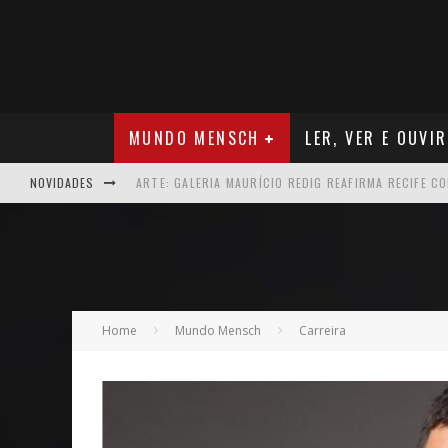
MUNDO MENSCH
LER, VER E OUVIR
NOVIDADES
NEGÓCIOS: MUDANÇA NAS REGRAS DO SEGURO DE SA
TEATRO: MATEUS SOLANO APRESENTA EM RECIFE SE
ARQUITETURA: ARMAZÉM 11 - O NOVO MERCADO CRI
MÚSICA: MALTA, ONDE TUDO RECOMEÇA
Home
Mundo Mensch
Carreira
CARREIRA: NICHOLLAS MARSHELL: ENTRE ALGORITM
CAPA: O SUCESSO DE JOÃO VICTOR GONÇALVES COM 
VER: CINCO DICAS DO QUE ASSISTIR NO STREAMING