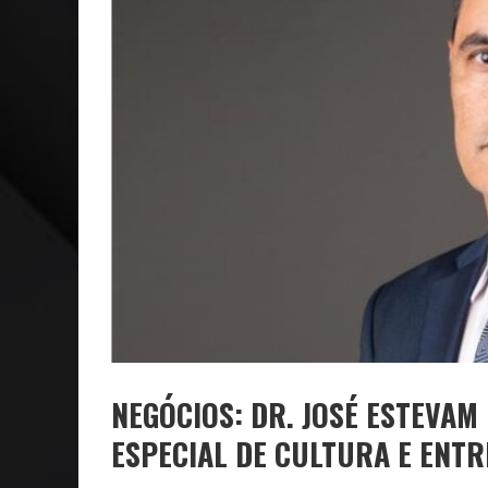
NEGÓCIOS: FÁBIO RUA, VICE-PRESIDENTE DA GM NA 
ARTE: GALERIA MAURÍCIO REDIG REAFIRMA RECIFE C
NEGÓCIOS: DR. JOSÉ ESTEVA
ESPECIAL DE CULTURA E ENT