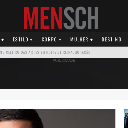
ESTILO
CORPO
MULHER
DESTINO
ÚDE PODE AUMENTAR CUSTOS PARA MILHARES DE BRASILEIROS QUE VIVEM 
PUBLICIDADE
U PRIMEIRO MONÓLOGO, “O FIGURANTE”
ATIVO PARA DESCOBRIR PERNAMBUCO
OS E PROPÓSITO HUMANO
SEU MAU MAU EM 'QUEM AMA CUIDA'