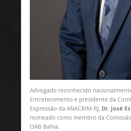
Advogado reconhecido nacionalmente 
Entretenimento e presidente da Comis
Expressão da ANACRIM-RJ,
Dr. José 
nomeado como membro da Comissão E
OAB Bahia.