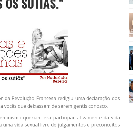
 OS SUTIÃS.”
SEU MAU MAU EM 'QUEM AMA CUIDA'
lor da Revolução Francesa redigiu uma declaração dos
o a vocês que deixassem de serem gentis conosco.
eminismo queriam era participar ativamente da vida
 a uma vida sexual livre de julgamentos e preconceitos