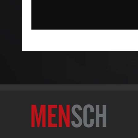
CRÔNICAS & INDAGAÇÕES: SOBRE
ELUCUBRAÇÕES FEMININAS E FALTA DE SINAI
MASCULINOS
Redação
Uncategorized
04/04/2012