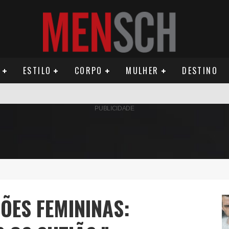
ESTILO
CORPO
MULHER
DESTINO
AMÉRICA DO SUL E SEU LEGADO
PUBLICIDADE
OMO CELEIRO DAS ARTES EM NOITE DE REINAUGURAÇÃO
ÚDE PODE AUMENTAR CUSTOS PARA MILHARES DE BRASILEIROS QUE VIVEM 
ILA DIAS RELANÇA AS FRAGRÂNCIAS QUE DERAM INÍCIO À HISTÓRIA DA BE
ÕES FEMININAS:
OS E PROPÓSITO HUMANO