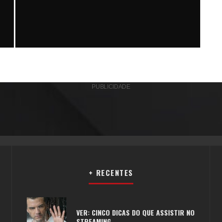
CRÔNICAS & INDAGAÇÕES: DIA INTERNACIONAL
S
PUBLICIDADE
Redação
Uncategorized
08/03/2012
+ RECENTES
VER: CINCO DICAS DO QUE ASSISTIR NO
STREAMING