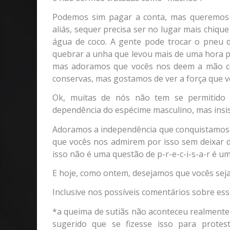
Podemos sim pagar a conta, mas queremos q
aliás, sequer precisa ser no lugar mais chiqu
água de coco. A gente pode trocar o pneu 
quebrar a unha que levou mais de uma hora p
mas adoramos que vocês nos deem a mão co
conservas, mas gostamos de ver a força que v
Ok, muitas de nós não tem se permitido 
dependência do espécime masculino, mas ins
Adoramos a independência que conquistamos
que vocês nos admirem por isso sem deixar d
isso não é uma questão de p-r-e-c-i-s-a-r é um
E hoje, como ontem, desejamos que vocês seja
Inclusive nos possíveis comentários sobre e
*a queima de sutiãs não aconteceu realmente
sugerido que se fizesse isso para protes