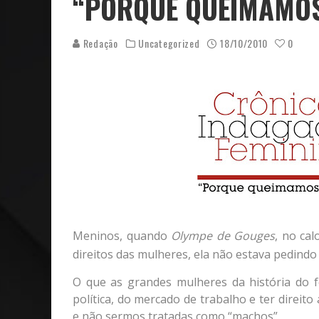
“PORQUE QUEIMAMOS
CAPA: O SUCESSO DE JOÃO VICTOR GONÇALVES COM 
Redação
Uncategorized
18/10/2010
0
Meninos, quando
Olympe de Gouges
, no ca
direitos das mulheres, ela não estava pedind
O que as grandes mulheres da história do f
política, do mercado de trabalho e ter direito
e não sermos tratadas como “machos”.