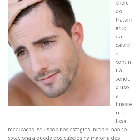
chefe
do
tratam
ento
da
calvíci
e
contin
ua
sendo
o uso
a
finaste
rida.
Essa
medicação, se usada nos estágios iniciais, não só
estaciona a queda dos cabelos na maioria dos