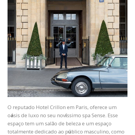
O reputado Hotel Crillon em Paris, oferece um
o
á
sis de luxo no seu nov
í
ssimo spa Sense. Esse
espaço tem um salão de beleza e um espaço
totalmente dedicado ao p
ú
blico masculino, como