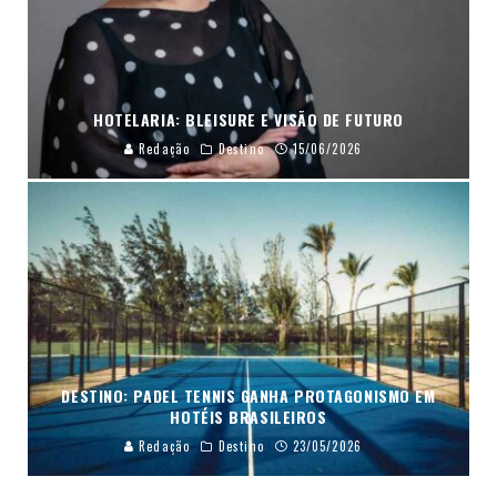
HOTELARIA: BLEISURE E VISÃO DE FUTURO
Redação
Destino
15/06/2026
DESTINO: PADEL TENNIS GANHA PROTAGONISMO EM
HOTÉIS BRASILEIROS
Redação
Destino
23/05/2026