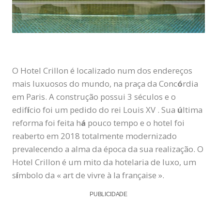
O Hotel Crillon é localizado num dos endereços
mais luxuosos do mundo, na praça da Conc
ó
rdia
em Paris. A construção possui 3 séculos e o
edif
í
cio foi um pedido do rei Louis XV . Sua
ú
ltima
reforma foi feita h
á
pouco tempo e o hotel foi
reaberto em 2018 totalmente modernizado
prevalecendo a alma da época da sua realização. O
Hotel Crillon é um mito da hotelaria de luxo, um
s
í
mbolo da « art de vivre à la française ».
PUBLICIDADE