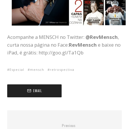
Acompanhe a MENSCH no Twitter:
@RevMensch
,
curta nossa página no Face:
RevMensch
e baixe no
iPad, é grátis: http://goo.gl/Ta1Qb
Especial
mensch
retrospectiva
EMAIL
Previous