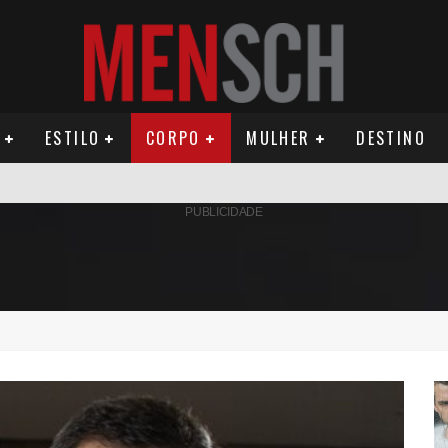
ESTILO
CORPO
MULHER
DESTINO
AMÉRICA DO SUL E SEU LEGADO
PUBLICIDADE
OMO CELEIRO DAS ARTES EM NOITE DE REINAUGURAÇÃO
ÚDE PODE AUMENTAR CUSTOS PARA MILHARES DE BRASILEIROS QUE VIVEM 
ILA DIAS RELANÇA AS FRAGRÂNCIAS QUE DERAM INÍCIO À HISTÓRIA DA BE
OS E PROPÓSITO HUMANO