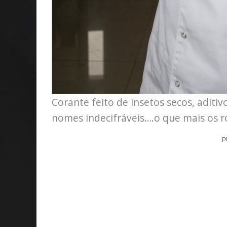
Corante feito de insetos secos, aditi
nomes indecifráveis….o que mais os 
P