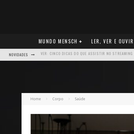
MUNDO MENSCH
LER, VER E OUVIR
NOVIDADES
NEGÓCIOS: FÁBIO RUA, VICE-PRESIDENTE DA GM NA 
ARTE: GALERIA MAURÍCIO REDIG REAFIRMA RECIFE C
NEGÓCIOS: MUDANÇA NAS REGRAS DO SEGURO DE SA
VER: CINCO DICAS DO QUE ASSISTIR NO STREAMING
Home
Corpo
Saúde
NEGÓCIOS: APÓS REPOSICIONAMENTO DA MARCA, CAM
MÚSICA: MALTA, ONDE TUDO RECOMEÇA
CARREIRA: NICHOLLAS MARSHELL: ENTRE ALGORITM