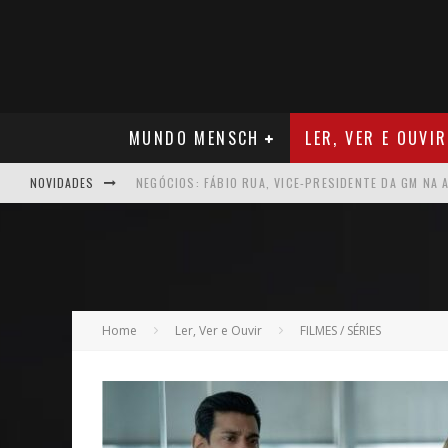
MUNDO MENSCH
LER, VER E OUVIR
NOVIDADES
ARTE: GALERIA MAURÍCIO REDIG REAFIRMA RECIFE C
NEGÓCIOS: MUDANÇA NAS REGRAS DO SEGURO DE SA
VER: CINCO DICAS DO QUE ASSISTIR NO STREAMING
NEGÓCIOS: APÓS REPOSICIONAMENTO DA MARCA, CAM
Home
Ler, Ver e Ouvir
FILMES / SÉRIES
MÚSICA: MALTA, ONDE TUDO RECOMEÇA
CARREIRA: NICHOLLAS MARSHELL: ENTRE ALGORITM
CAPA: O SUCESSO DE JOÃO VICTOR GONÇALVES COM 