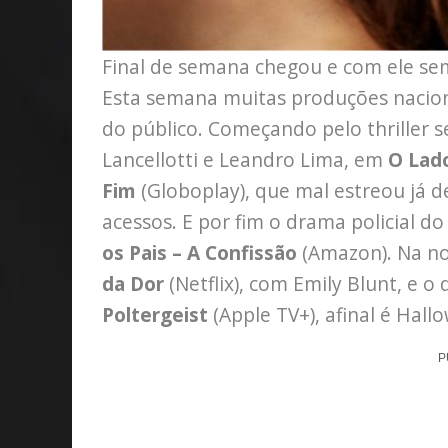
Final de semana chegou e com ele se
Esta semana muitas produções naciona
do público. Começando pelo thriller s
Lancellotti e Leandro Lima, em
O Lado
Fim
(Globoplay), que mal estreou já 
acessos. E por fim o drama policial do
os Pais – A Confissão
(Amazon). Na no
da Dor
(Netflix), com Emily Blunt, e 
Poltergeist
(Apple TV+), afinal é Hal
P