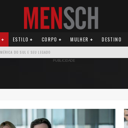
ESTILO
CORPO
MULHER
DESTINO
OMO CELEIRO DAS ARTES EM NOITE DE REINAUGURAÇÃO
PUBLICIDADE
ÚDE PODE AUMENTAR CUSTOS PARA MILHARES DE BRASILEIROS QUE VIVEM 
ILA DIAS RELANÇA AS FRAGRÂNCIAS QUE DERAM INÍCIO À HISTÓRIA DA BE
OS E PROPÓSITO HUMANO
SEU MAU MAU EM 'QUEM AMA CUIDA'