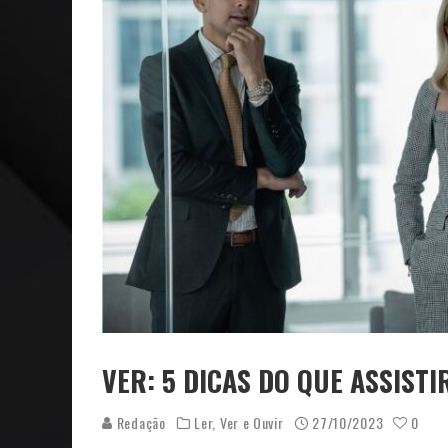
VER: CINCO DICAS DO QUE ASSISTIR NO STREAMING
NEGÓCIOS: FÁBIO RUA, VICE-PRESIDENTE DA GM NA 
VER: 5 DICAS DO QUE ASSIST
Redação
Ler, Ver e Ouvir
27/10/2023
0