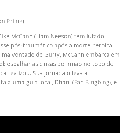
n Prime)
 Mike McCann (Liam Neeson) tem lutado
resse pós-traumático após a morte heroica
última vontade de Gurty, McCann embarca em
: espalhar as cinzas do irmão no topo do
a realizou. Sua jornada o leva a
a a uma guia local, Dhani (Fan Bingbing), e