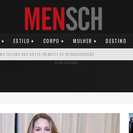
ESTILO
CORPO
MULHER
DESTINO
ÚDE PODE AUMENTAR CUSTOS PARA MILHARES DE BRASILEIROS QUE VIVEM 
PUBLICIDADE
U PRIMEIRO MONÓLOGO, “O FIGURANTE”
ATIVO PARA DESCOBRIR PERNAMBUCO
OS E PROPÓSITO HUMANO
SEU MAU MAU EM 'QUEM AMA CUIDA'