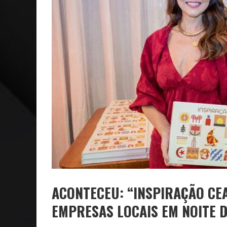
NEGÓCIOS: FÁBIO RUA, VICE-PRESIDENTE DA GM NA 
ARTE: GALERIA MAURÍCIO REDIG REAFIRMA RECIFE C
ACONTECEU: “INSPIRAÇÃO CE
EMPRESAS LOCAIS EM NOITE 