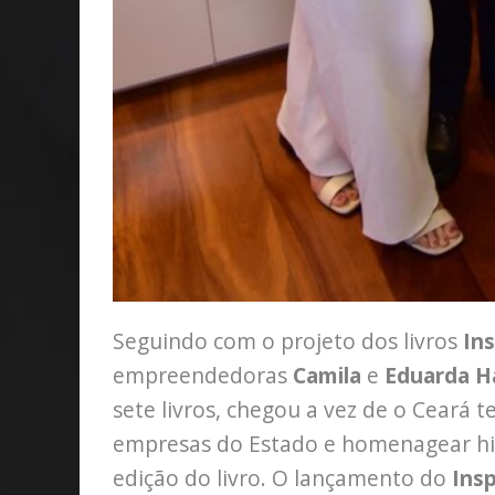
Seguindo com o projeto dos livros
In
empreendedoras
Camila
e
Eduarda H
sete livros, chegou a vez de o Ceará t
empresas do Estado e homenagear his
edição do livro. O lançamento do
Ins