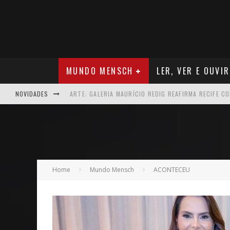
MUNDO MENSCH
LER, VER E OUVIR
NOVIDADES
NEGÓCIOS: MUDANÇA NAS REGRAS DO SEGURO DE SA
TEATRO: MATEUS SOLANO APRESENTA EM RECIFE SE
ARQUITETURA: ARMAZÉM 11 - O NOVO MERCADO CRI
MÚSICA: MALTA, ONDE TUDO RECOMEÇA
Home
Mundo Mensch
ACONTECEU
CARREIRA: NICHOLLAS MARSHELL: ENTRE ALGORITM
CAPA: O SUCESSO DE JOÃO VICTOR GONÇALVES COM 
VER: CINCO DICAS DO QUE ASSISTIR NO STREAMING