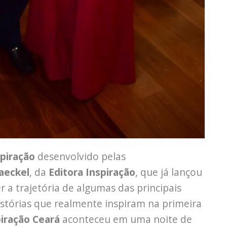
spiração
desenvolvido pelas
aeckel
, da
Editora Inspiração
, que já lançou
er a trajetória de algumas das principais
tórias que realmente inspiram na primeira
piração Ceará
aconteceu em uma noite de