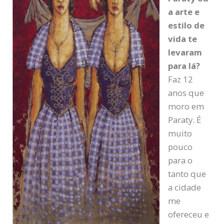
a arte e
estilo de
vida te
levaram
para lá?
Faz 12
anos que
moro em
Paraty. É
muito
pouco
para o
tanto que
a cidade
me
ofereceu e