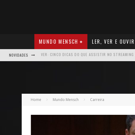
MUNDO MENSCH
LER, VER E OUVIR
NOVIDADES
NEGÓCIOS: FÁBIO RUA, VICE-PRESIDENTE DA GM NA 
ARTE: GALERIA MAURÍCIO REDIG REAFIRMA RECIFE C
NEGÓCIOS: MUDANÇA NAS REGRAS DO SEGURO DE SA
VER: CINCO DICAS DO QUE ASSISTIR NO STREAMING
Home
Mundo Mensch
Carreira
NEGÓCIOS: APÓS REPOSICIONAMENTO DA MARCA, CAM
MÚSICA: MALTA, ONDE TUDO RECOMEÇA
CARREIRA: NICHOLLAS MARSHELL: ENTRE ALGORITM