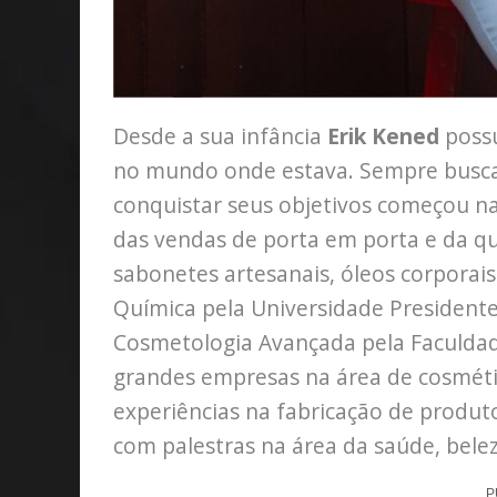
Desde a sua infância
Erik Kened
possu
no mundo onde estava. Sempre busca
conquistar seus objetivos começou na 
das vendas de porta em porta e da qu
sabonetes artesanais, óleos corpora
Química pela Universidade Presidente
Cosmetologia Avançada pela Faculdad
grandes empresas na área de cosméti
experiências na fabricação de produt
com palestras na área da saúde, bele
P