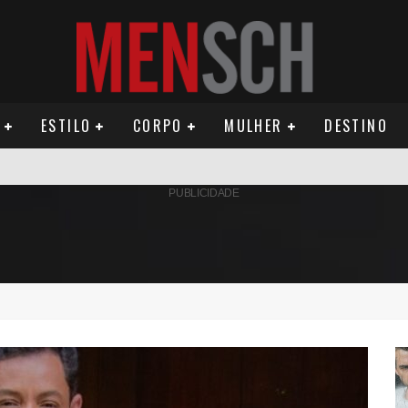
ESTILO
CORPO
MULHER
DESTINO
AMÉRICA DO SUL E SEU LEGADO
PUBLICIDADE
OMO CELEIRO DAS ARTES EM NOITE DE REINAUGURAÇÃO
ÚDE PODE AUMENTAR CUSTOS PARA MILHARES DE BRASILEIROS QUE VIVEM 
ILA DIAS RELANÇA AS FRAGRÂNCIAS QUE DERAM INÍCIO À HISTÓRIA DA BE
OS E PROPÓSITO HUMANO