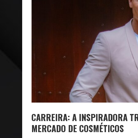
CAPA: O SUCESSO DE JOÃO VICTOR GONÇALVES COM 
VER: CINCO DICAS DO QUE ASSISTIR NO STREAMING
CARREIRA: A INSPIRADORA TR
MERCADO DE COSMÉTICOS