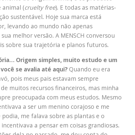
 animal (
cruelty free
). E todas as matérias-
ção sustentável. Hoje sua marca está
ior, levando ao mundo não apenas
m sua melhor versão. A MENSCH conversou
 sobre sua trajetória e planos futuros.
tória… Origem simples, muito estudo e um
você se avalia até aqui?
Quando eu era
 avó, pois meus pais estavam sempre
 de muitos recursos financeiros, mas minha
empre preocupada com meus estudos. Mesmo
ntivava a ser um menino corajoso e me
 podia, me falava sobre as plantas e o
 incentivava a pensar em coisas grandiosas.
stões dela no passado, me dou conta do