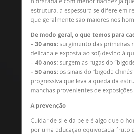
hidratada e com menor flacidez já q
estrutura, a espessura se difere em 
que geralmente são maiores nos hom
De modo geral, o que temos para cad
–
30 anos:
surgimento das primeiras r
delicada e exposta ao sol) devido à q
–
40 anos:
surgem as rugas do “bigode
–
50 anos:
os sinais do “bigode chinês
progressiva que leva a queda da est
manchas provenientes de exposições 
A prevenção
Cuidar de si e da pele é algo que o 
por uma educação equivocada fruto d