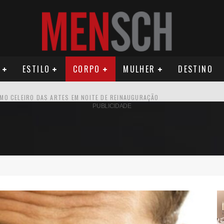
ESTILO
CORPO
MULHER
DESTINO
OMO CELEIRO DAS ARTES EM NOITE DE REINAUGURAÇÃO
PUBLICIDADE
ÚDE PODE AUMENTAR CUSTOS PARA MILHARES DE BRASILEIROS QUE VIVEM 
U PRIMEIRO MONÓLOGO, “O FIGURANTE”
ILA DIAS RELANÇA AS FRAGRÂNCIAS QUE DERAM INÍCIO À HISTÓRIA DA BE
OS E PROPÓSITO HUMANO
SEU MAU MAU EM 'QUEM AMA CUIDA'