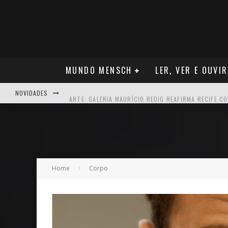
MUNDO MENSCH
LER, VER E OUVIR
NOVIDADES
ARTE: GALERIA MAURÍCIO REDIG REAFIRMA RECIFE C
NEGÓCIOS: MUDANÇA NAS REGRAS DO SEGURO DE SA
TEATRO: MATEUS SOLANO APRESENTA EM RECIFE SE
NEGÓCIOS: APÓS REPOSICIONAMENTO DA MARCA, CAM
Home
Corpo
MÚSICA: MALTA, ONDE TUDO RECOMEÇA
CARREIRA: NICHOLLAS MARSHELL: ENTRE ALGORITM
CAPA: O SUCESSO DE JOÃO VICTOR GONÇALVES COM 