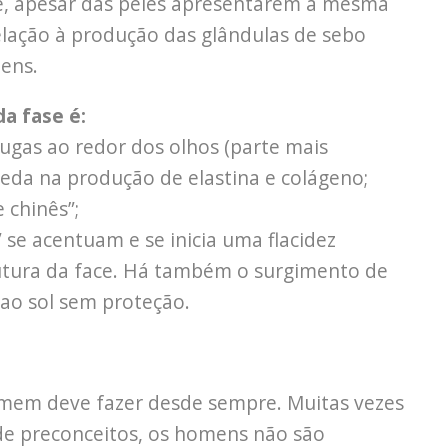
ue, apesar das peles apresentarem a mesma
relação à produção das glândulas de sebo
ens.
a fase é:
ugas ao redor dos olhos (parte mais
ueda na produção de elastina e colágeno;
 chinês”;
” se acentuam e se inicia uma flacidez
rutura da face. Há também o surgimento de
ao sol sem proteção.
homem deve fazer desde sempre. Muitas vezes
e preconceitos, os homens não são