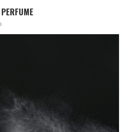
O PERFUME
0