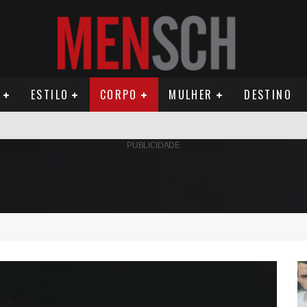
ESTILO
CORPO
MULHER
DESTINO
AMÉRICA DO SUL E SEU LEGADO
PUBLICIDADE
OMO CELEIRO DAS ARTES EM NOITE DE REINAUGURAÇÃO
ÚDE PODE AUMENTAR CUSTOS PARA MILHARES DE BRASILEIROS QUE VIVEM 
ILA DIAS RELANÇA AS FRAGRÂNCIAS QUE DERAM INÍCIO À HISTÓRIA DA BE
OS E PROPÓSITO HUMANO