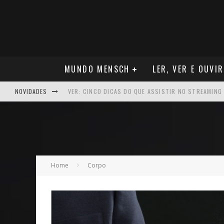
MUNDO MENSCH
LER, VER E OUVIR
NOVIDADES
NEGÓCIOS: FÁBIO RUA, VICE-PRESIDENTE DA GM NA 
ARTE: GALERIA MAURÍCIO REDIG REAFIRMA RECIFE C
NEGÓCIOS: MUDANÇA NAS REGRAS DO SEGURO DE SA
VER: CINCO DICAS DO QUE ASSISTIR NO STREAMING
Home
Corpo
NEGÓCIOS: APÓS REPOSICIONAMENTO DA MARCA, CAM
MÚSICA: MALTA, ONDE TUDO RECOMEÇA
CARREIRA: NICHOLLAS MARSHELL: ENTRE ALGORITM