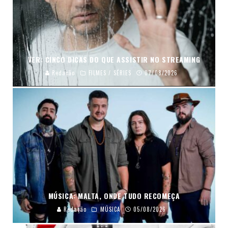
VER: CINCO DICAS DO QUE ASSISTIR NO STREAMING
Redação
FILMES / SÉRIES
07/08/2026
MÚSICA: MALTA, ONDE TUDO RECOMEÇA
Redação
MÚSICA
05/08/2026