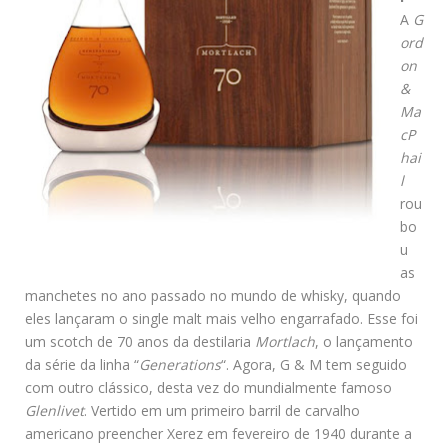
A
G
ord
on
&
Ma
cP
hai
l
rou
bo
u
as
manchetes no ano passado no mundo de whisky, quando
eles lançaram o single malt mais velho engarrafado. Esse foi
um scotch de 70 anos da destilaria
Mortlach
, o lançamento
da série da linha “
Generations
“. Agora, G & M tem seguido
com outro clássico, desta vez do mundialmente famoso
Glenlivet
. Vertido em um primeiro barril de carvalho
americano preencher Xerez em fevereiro de 1940 durante a