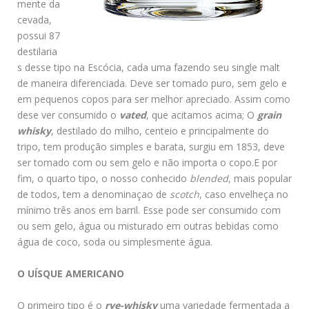
mente da
cevada,
possui 87
destilaria
s desse tipo na Escócia, cada uma fazendo seu single malt
de maneira diferenciada. Deve ser tomado puro, sem gelo e
em pequenos copos para ser melhor apreciado. Assim como
dese ver consumido o
vated
, que acitamos acima; O
grain
whisky
, destilado do milho, centeio e principalmente do
tripo, tem produção simples e barata, surgiu em 1853, deve
ser tomado com ou sem gelo e não importa o copo.E por
fim, o quarto tipo, o nosso conhecido
blended
, mais popular
de todos, tem a denominaçao de
scotch
, caso envelheça no
mínimo três anos em barril. Esse pode ser consumido com
ou sem gelo, água ou misturado em outras bebidas como
água de coco, soda ou simplesmente água.
O UÍSQUE AMERICANO
O primeiro tipo é o
rye-whisky
uma variedade fermentada a