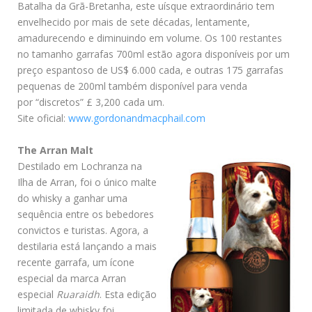
Batalha da Grã-Bretanha, este uísque extraordinário tem
envelhecido por mais de sete décadas, lentamente,
amadurecendo e diminuindo em volume. Os 100 restantes
no tamanho garrafas 700ml estão agora disponíveis por um
preço espantoso de US$ 6.000 cada, e outras 175 garrafas
pequenas de 200ml também disponível para venda
por “discretos” £ 3,200 cada um.
Site oficial:
www.gordonandmacphail.com
The Arran Malt
Destilado em Lochranza na
Ilha de Arran, foi o único malte
do whisky a ganhar uma
sequência entre os bebedores
convictos e turistas. Agora, a
destilaria está lançando a mais
recente garrafa, um ícone
especial da marca Arran
especial
Ruaraidh
. Esta edição
limitada de whisky foi