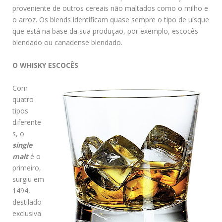
proveniente de outros cereais não maltados como o milho e
o arroz. Os blends identificam quase sempre o tipo de uísque
que está na base da sua produção, por exemplo, escocês
blendado ou canadense blendado.
O WHISKY ESCOCÊS
Com
quatro
tipos
diferente
s, o
single
malt
é o
primeiro,
surgiu em
1494,
destilado
exclusiva