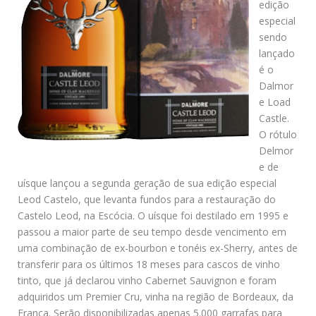
edição
especial
sendo
lançado
é o
Dalmor
e Load
Castle.
O rótulo
Delmor
e de
uísque lançou a segunda geração de sua edição especial
Leod Castelo, que levanta fundos para a restauração do
Castelo Leod, na Escócia. O uísque foi destilado em 1995 e
passou a maior parte de seu tempo desde vencimento em
uma combinação de ex-bourbon e tonéis ex-Sherry, antes de
transferir para os últimos 18 meses para cascos de vinho
tinto, que já declarou vinho Cabernet Sauvignon e foram
adquiridos um Premier Cru, vinha na região de Bordeaux, da
França. Serão disponibilizadas apenas 5.000 garrafas para