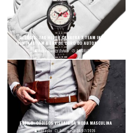
RELÓGIO: TAG HEUER CARRERA X TEAM IKUZAWA
HOMENAGEIAM A ERA DE OURO DO AUTOMOBILISMO
Redação
Estilo
04/08/2026
ESTILO: CÓDIGOS VISUAIS DA MODA MASCULINA
Redação
Estilo
28/07/2026