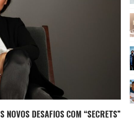
SEU MAU MAU EM 'QUEM AMA CUIDA'
US NOVOS DESAFIOS COM “SECRETS”