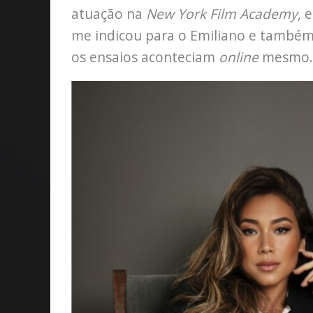
atuação na
New York Film Academy
, 
me indicou para o Emiliano e també
os ensaios aconteciam
online
mesmo.