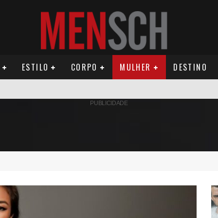
ESTILO
CORPO
MULHER
DESTINO
AMÉRICA DO SUL E SEU LEGADO
PUBLICIDADE
OMO CELEIRO DAS ARTES EM NOITE DE REINAUGURAÇÃO
ÚDE PODE AUMENTAR CUSTOS PARA MILHARES DE BRASILEIROS QUE VIVEM 
ILA DIAS RELANÇA AS FRAGRÂNCIAS QUE DERAM INÍCIO À HISTÓRIA DA BE
OS E PROPÓSITO HUMANO