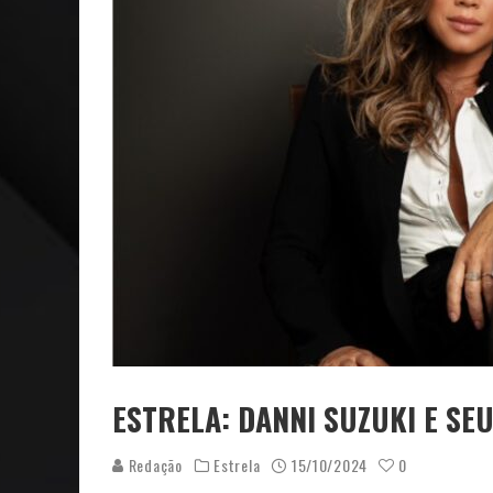
CAPA: O SUCESSO DE JOÃO VICTOR GONÇALVES COM 
VER: CINCO DICAS DO QUE ASSISTIR NO STREAMING
ESTRELA: DANNI SUZUKI E SE
Redação
Estrela
15/10/2024
0