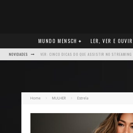
MUNDO MENSCH
LER, VER E OUVIR
NOVIDADES
NEGÓCIOS: FÁBIO RUA, VICE-PRESIDENTE DA GM NA 
ARTE: GALERIA MAURÍCIO REDIG REAFIRMA RECIFE C
NEGÓCIOS: MUDANÇA NAS REGRAS DO SEGURO DE SA
VER: CINCO DICAS DO QUE ASSISTIR NO STREAMING
Home
MULHER
Estrela
NEGÓCIOS: APÓS REPOSICIONAMENTO DA MARCA, CAM
MÚSICA: MALTA, ONDE TUDO RECOMEÇA
CARREIRA: NICHOLLAS MARSHELL: ENTRE ALGORITM