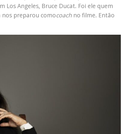
em Los Angeles, Bruce Ducat. Foi ele quem
m nos preparou como
coach
no filme. Então