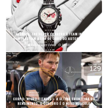
RELÓGIO: TAG HEUER CARRERA X TEAM IKUZAWA
HOMENAGEIAM A ERA DE OURO DO AUTOMOBILISMO
Redação
Estilo
04/08/2026
CORPO: NEURO-FITNESS – A ÚLTIMA FRONTEIRA DO
RENDIMENTO, O CÉREBRO É O NOVO MÚSCULO