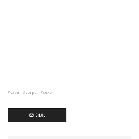
capa
corpo
sexo
EMAIL