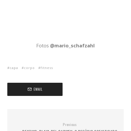
Fotos
@mario_schafzahl
capa
corpo
fitness
EMAIL
Previous