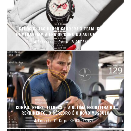
RELÓGIO: TAG HEUER CARRERA X TEAM IKUZAWA
HOMENAGEIAM A ERA DE OURO DO AUTOMOBILISMO
Redação
Estilo
04/08/2026
CORPO: NEURO-FITNESS – A ÚLTIMA FRONTEIRA DO
RENDIMENTO, O CÉREBRO É O NOVO MÚSCULO
Redação
Corpo
03/08/2026