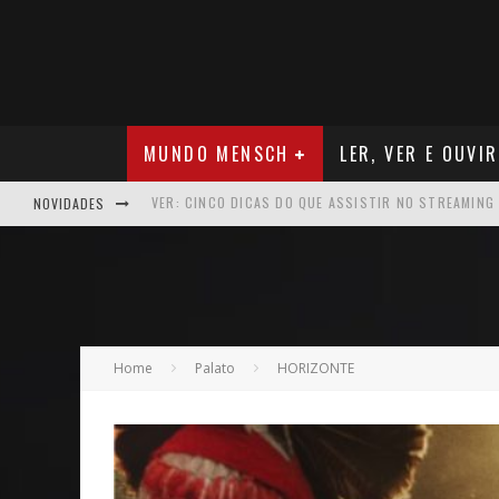
MUNDO MENSCH
LER, VER E OUVIR
NOVIDADES
NEGÓCIOS: FÁBIO RUA, VICE-PRESIDENTE DA GM NA 
ARTE: GALERIA MAURÍCIO REDIG REAFIRMA RECIFE C
NEGÓCIOS: MUDANÇA NAS REGRAS DO SEGURO DE SA
VER: CINCO DICAS DO QUE ASSISTIR NO STREAMING
Home
Palato
HORIZONTE
NEGÓCIOS: APÓS REPOSICIONAMENTO DA MARCA, CAM
MÚSICA: MALTA, ONDE TUDO RECOMEÇA
CARREIRA: NICHOLLAS MARSHELL: ENTRE ALGORITM