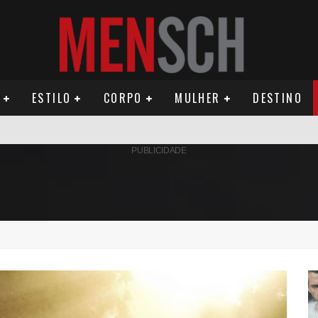
ESTILO
CORPO
MULHER
DESTINO
AMÉRICA DO SUL E SEU LEGADO
PUBLICIDADE
OMO CELEIRO DAS ARTES EM NOITE DE REINAUGURAÇÃO
ÚDE PODE AUMENTAR CUSTOS PARA MILHARES DE BRASILEIROS QUE VIVEM 
ILA DIAS RELANÇA AS FRAGRÂNCIAS QUE DERAM INÍCIO À HISTÓRIA DA BE
OS E PROPÓSITO HUMANO