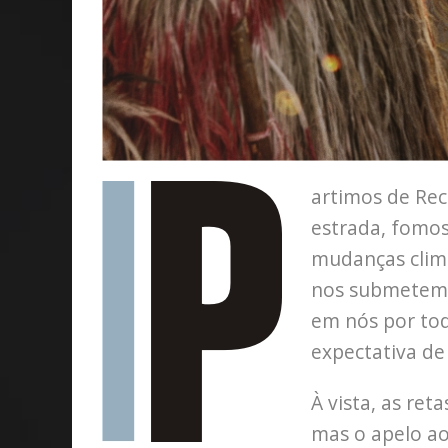
artimos de Re
estrada, fomo
mudanças climá
nos submetemo
em nós por tod
expectativa de 
À vista, as re
mas o apelo ao