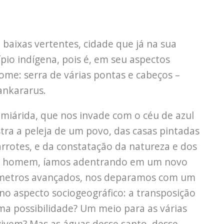
baixas vertentes, cidade que já na sua
ípio indígena, pois é, em seu aspectos
ome: serra de várias pontas e cabeços –
ankararus.
miárida, que nos invade com o céu de azul
ra a peleja de um povo, das casas pintadas
barrotes, e da constatação da natureza e dos
do homem, íamos adentrando em um novo
lômetros avançados, nos deparamos com um
o aspecto sociogeográfico: a transposição
ma possibilidade? Um meio para as várias
vivem? Mas as águas desse santo, desse