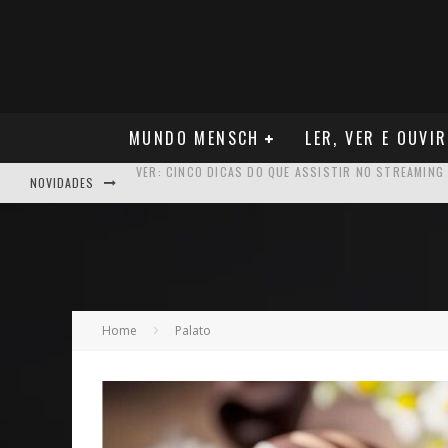
MUNDO MENSCH
LER, VER E OUVIR
NOVIDADES
NEGÓCIOS: FÁBIO RUA, VICE-PRESIDENTE DA GM NA 
ARTE: GALERIA MAURÍCIO REDIG REAFIRMA RECIFE C
NEGÓCIOS: MUDANÇA NAS REGRAS DO SEGURO DE SA
VER: CINCO DICAS DO QUE ASSISTIR NO STREAMING
Home
Palato
NEGÓCIOS: APÓS REPOSICIONAMENTO DA MARCA, CAM
MÚSICA: MALTA, ONDE TUDO RECOMEÇA
CARREIRA: NICHOLLAS MARSHELL: ENTRE ALGORITM