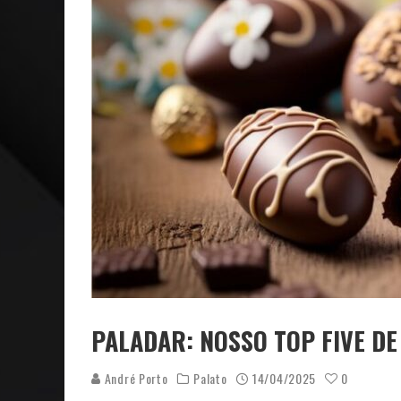
CAPA: O SUCESSO DE JOÃO VICTOR GONÇALVES COM 
VER: CINCO DICAS DO QUE ASSISTIR NO STREAMING
PALADAR: NOSSO TOP FIVE DE
André Porto
Palato
14/04/2025
0