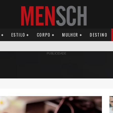
ESTILO
CORPO
MULHER
DESTINO
AMÉRICA DO SUL E SEU LEGADO
PUBLICIDADE
OMO CELEIRO DAS ARTES EM NOITE DE REINAUGURAÇÃO
ÚDE PODE AUMENTAR CUSTOS PARA MILHARES DE BRASILEIROS QUE VIVEM 
ILA DIAS RELANÇA AS FRAGRÂNCIAS QUE DERAM INÍCIO À HISTÓRIA DA BE
OS E PROPÓSITO HUMANO