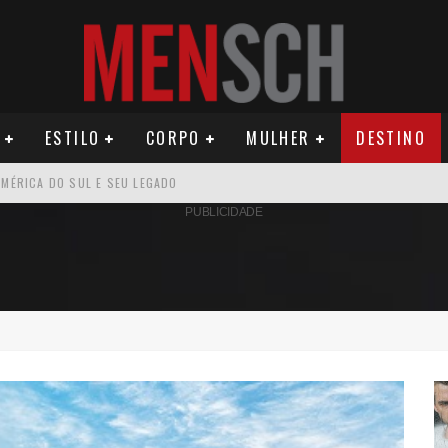
ESTILO
CORPO
MULHER
DESTINO
AMÉRICA DO SUL E SEU LEGADO
PUBLICIDADE
OMO CELEIRO DAS ARTES EM NOITE DE REINAUGURAÇÃO
ÚDE PODE AUMENTAR CUSTOS PARA MILHARES DE BRASILEIROS QUE VIVEM 
ILA DIAS RELANÇA AS FRAGRÂNCIAS QUE DERAM INÍCIO À HISTÓRIA DA BE
OS E PROPÓSITO HUMANO