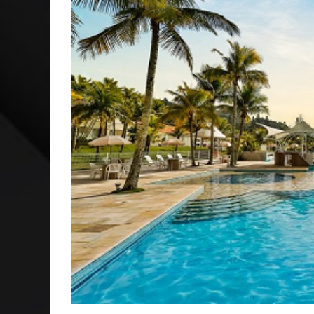
CAPA: O SUCESSO DE JOÃO VICTOR GONÇALVES COM 
VER: CINCO DICAS DO QUE ASSISTIR NO STREAMING