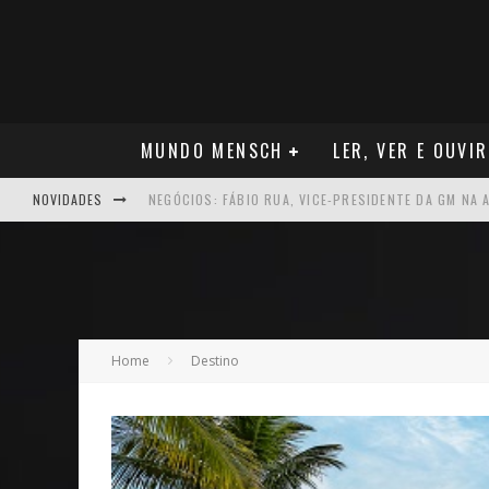
MUNDO MENSCH
LER, VER E OUVIR
NOVIDADES
NEGÓCIOS: FÁBIO RUA, VICE-PRESIDENTE DA GM NA 
ARTE: GALERIA MAURÍCIO REDIG REAFIRMA RECIFE C
NEGÓCIOS: MUDANÇA NAS REGRAS DO SEGURO DE SA
VER: CINCO DICAS DO QUE ASSISTIR NO STREAMING
Home
Destino
NEGÓCIOS: APÓS REPOSICIONAMENTO DA MARCA, CAM
MÚSICA: MALTA, ONDE TUDO RECOMEÇA
CARREIRA: NICHOLLAS MARSHELL: ENTRE ALGORITM