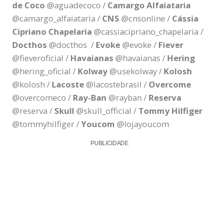
de Coco
@aguadecoco /
Camargo Alfaiataria
@camargo_alfaiataria /
CNS
@cnsonline /
Cássia
Cipriano Chapelaria
@cassiacipriano_chapelaria /
Docthos
@docthos /
Evoke
@evoke /
Fiever
@fieveroficial /
Havaianas
@havaianas /
Hering
@hering_oficial /
Kolway
@usekolway /
Kolosh
@kolosh /
Lacoste
@lacostebrasil /
Overcome
@overcomeco /
Ray-Ban
@rayban /
Reserva
@reserva /
Skull
@skull_official /
Tommy Hilfiger
@tommyhilfiger /
Youcom
@lojayoucom
PUBLICIDADE