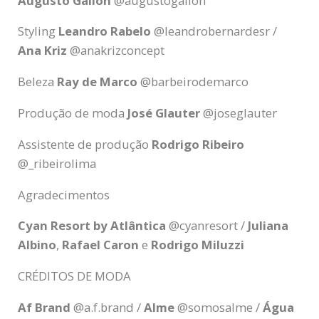
Augusto Gallon
@augustogallon
Styling
Leandro Rabelo
@leandrobernardesr /
Ana Kriz
@anakrizconcept
Beleza
Ray de Marco
@barbeirodemarco
Produção de moda
José Glauter
@joseglauter
Assistente de produção
Rodrigo Ribeiro
@_ribeirolima
Agradecimentos
Cyan Resort by Atlântica
@cyanresort /
Juliana
Albino
,
Rafael Caron
e
Rodrigo Miluzzi
CRÉDITOS DE MODA
Af Brand
@a.f.brand /
Alme
@somosalme /
Água