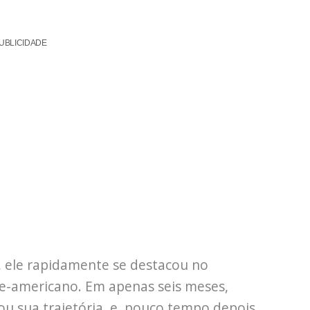
UBLICIDADE
, ele rapidamente se destacou no
te-americano. Em apenas seis meses,
ou sua trajetória, e, pouco tempo depois,