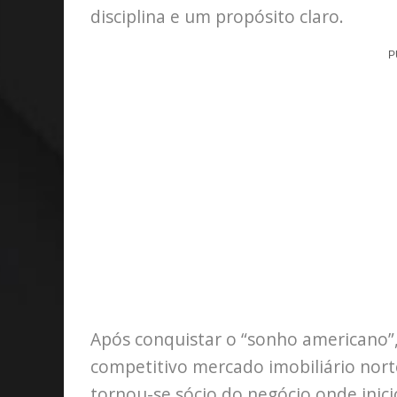
disciplina e um propósito claro.
P
Após conquistar o “sonho americano”
competitivo mercado imobiliário nor
tornou-se sócio do negócio onde inici