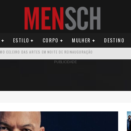
ESTILO
CORPO
MULHER
DESTINO
ÚDE PODE AUMENTAR CUSTOS PARA MILHARES DE BRASILEIROS QUE VIVEM 
PUBLICIDADE
U PRIMEIRO MONÓLOGO, “O FIGURANTE”
ATIVO PARA DESCOBRIR PERNAMBUCO
OS E PROPÓSITO HUMANO
SEU MAU MAU EM 'QUEM AMA CUIDA'