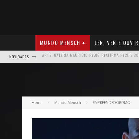
MUNDO MENSCH
LER, VER E OUVIR
NOVIDADES
NEGÓCIOS: MUDANÇA NAS REGRAS DO SEGURO DE SA
TEATRO: MATEUS SOLANO APRESENTA EM RECIFE SE
ARQUITETURA: ARMAZÉM 11 - O NOVO MERCADO CRI
MÚSICA: MALTA, ONDE TUDO RECOMEÇA
Home
Mundo Mensch
EMPREENDEDORISMO
CARREIRA: NICHOLLAS MARSHELL: ENTRE ALGORITM
CAPA: O SUCESSO DE JOÃO VICTOR GONÇALVES COM 
VER: CINCO DICAS DO QUE ASSISTIR NO STREAMING