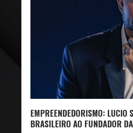
NEGÓCIOS: FÁBIO RUA, VICE-PRESIDENTE DA GM NA 
ARTE: GALERIA MAURÍCIO REDIG REAFIRMA RECIFE C
EMPREENDEDORISMO: LUCIO S
BRASILEIRO AO FUNDADOR D