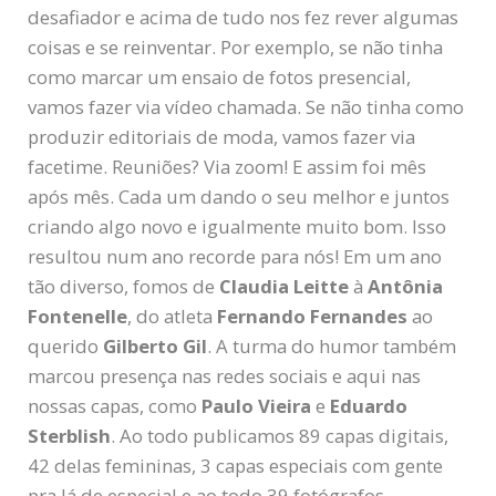
desafiador e acima de tudo nos fez rever algumas
coisas e se reinventar. Por exemplo, se não tinha
como marcar um ensaio de fotos presencial,
vamos fazer via vídeo chamada. Se não tinha como
produzir editoriais de moda, vamos fazer via
facetime. Reuniões? Via zoom! E assim foi mês
após mês. Cada um dando o seu melhor e juntos
criando algo novo e igualmente muito bom. Isso
resultou num ano recorde para nós! Em um ano
tão diverso, fomos de
Claudia Leitte
à
Antônia
Fontenelle
, do atleta
Fernando Fernandes
ao
querido
Gilberto Gil
. A turma do humor também
marcou presença nas redes sociais e aqui nas
nossas capas, como
Paulo Vieira
e
Eduardo
Sterblish
. Ao todo publicamos 89 capas digitais,
42 delas femininas, 3 capas especiais com gente
pra lá de especial e ao todo 39 fotógrafos