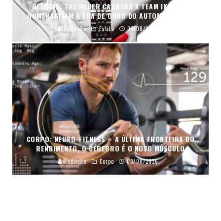
RELÓGIO: TAG HEUER CARRERA X TEAM IKUZAWA
HOMENAGEIAM A ERA DE OURO DO AUTOMOBILISMO
Redação
Estilo
04/08/2026
CORPO: NEURO-FITNESS – A ÚLTIMA FRONTEIRA DO
RENDIMENTO, O CÉREBRO É O NOVO MÚSCULO
Redação
Corpo
03/08/2026