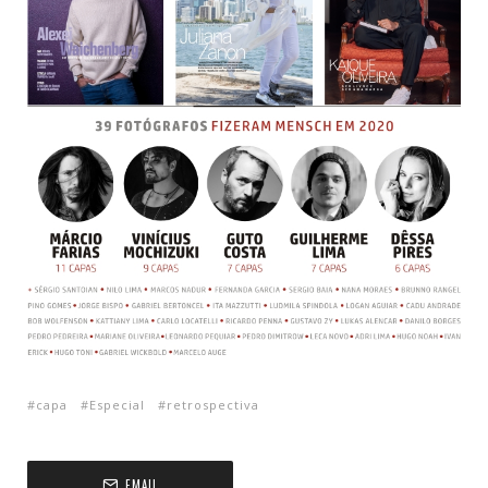
capa
Especial
retrospectiva
EMAIL