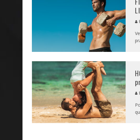
F
L
Ve
pr
H
p
Po
qu