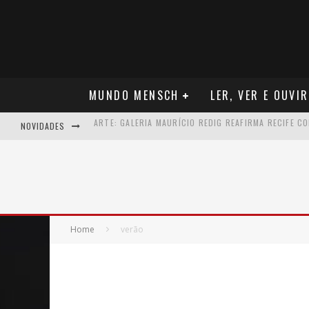
MUNDO MENSCH
LER, VER E OUVIR
NOVIDADES
NEGÓCIOS: MUDANÇA NAS REGRAS DO SEGURO DE SA
TEATRO: MATEUS SOLANO APRESENTA EM RECIFE SE
ARQUITETURA: ARMAZÉM 11 - O NOVO MERCADO CRI
MÚSICA: MALTA, ONDE TUDO RECOMEÇA
Home
verão
CARREIRA: NICHOLLAS MARSHELL: ENTRE ALGORITM
CAPA: O SUCESSO DE JOÃO VICTOR GONÇALVES COM 
VER: CINCO DICAS DO QUE ASSISTIR NO STREAMING