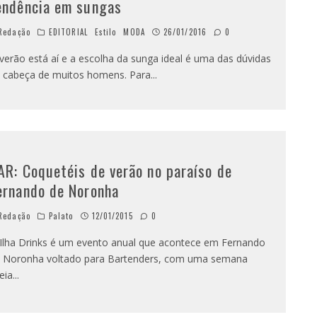
endência em sungas
Redação
EDITORIAL
Estilo
MODA
26/01/2016
0
verão está aí e a escolha da sunga ideal é uma das dúvidas
 cabeça de muitos homens. Para
...
AR: Coquetéis de verão no paraíso de
ernando de Noronha
Redação
Palato
12/01/2015
0
Ilha Drinks é um evento anual que acontece em Fernando
 Noronha voltado para Bartenders, com uma semana
eia
...