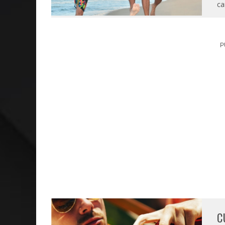
ca
P
C