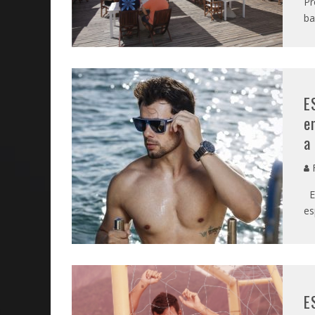
Pr
ba
E
e
a
Es
es
E