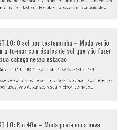
eferida dos banhistas, a Praia do Futuro, que é também um
irro na área leste de Fortaleza, possui uma curiosidade
...
STILO: O sol por testemunha – Moda verão
m alto-mar com óculos de sol que vão fazer
 sua cabeça nessa estação
Redação
EDITORIAL
Estilo
MODA
15/09/2016
0
se verão, óculos de sol – do clássico aviador aos de lentes
pelhadas, vão deixar seu visual melhor. Somado
...
STILO: Rio 40o – Moda praia em a nova