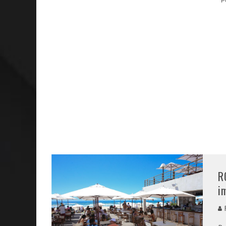
P
R
i