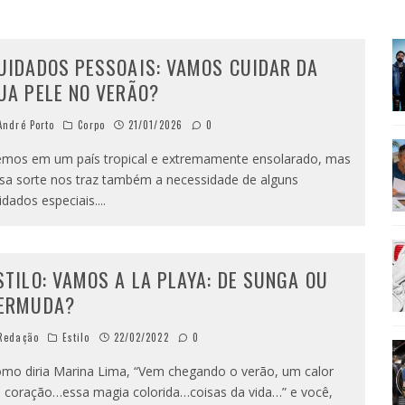
AMÉRICA DO SUL E SEU LEGADO
OMO CELEIRO DAS ARTES EM NOITE DE REINAUGURAÇÃO
UIDADOS PESSOAIS: VAMOS CUIDAR DA
UA PELE NO VERÃO?
ndré Porto
Corpo
21/01/2026
0
emos em um país tropical e extremamente ensolarado, mas
sa sorte nos traz também a necessidade de alguns
idados especiais.
...
STILO: VAMOS A LA PLAYA: DE SUNGA OU
ERMUDA?
Redação
Estilo
22/02/2022
0
mo diria Marina Lima, “Vem chegando o verão, um calor
 coração…essa magia colorida…coisas da vida…” e você,