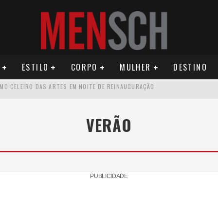
ESTILO
CORPO
MULHER
DESTINO
ÚDE PODE AUMENTAR CUSTOS PARA MILHARES DE BRASILEIROS QUE VIVEM 
U PRIMEIRO MONÓLOGO, “O FIGURANTE”
VERÃO
ATIVO PARA DESCOBRIR PERNAMBUCO
OS E PROPÓSITO HUMANO
PUBLICIDADE
SEU MAU MAU EM 'QUEM AMA CUIDA'