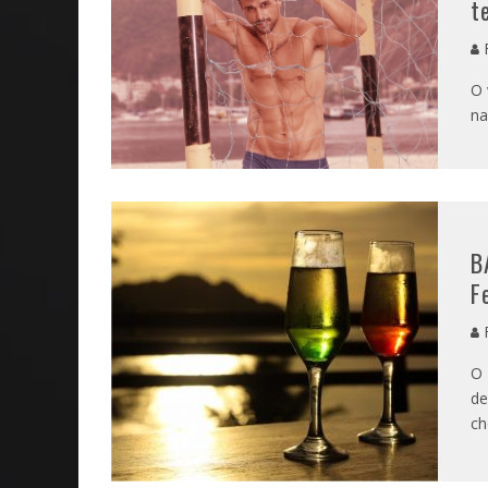
t
O 
na
B
F
O 
de
ch