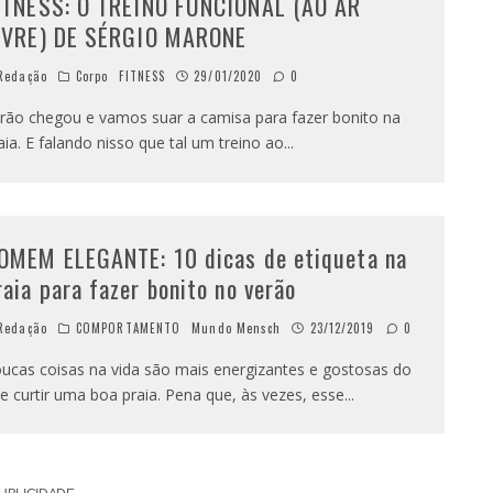
ITNESS: O TREINO FUNCIONAL (AO AR
IVRE) DE SÉRGIO MARONE
Redação
Corpo
FITNESS
29/01/2020
0
rão chegou e vamos suar a camisa para fazer bonito na
aia. E falando nisso que tal um treino ao
...
OMEM ELEGANTE: 10 dicas de etiqueta na
raia para fazer bonito no verão
Redação
COMPORTAMENTO
Mundo Mensch
23/12/2019
0
ucas coisas na vida são mais energizantes e gostosas do
e curtir uma boa praia. Pena que, às vezes, esse
...