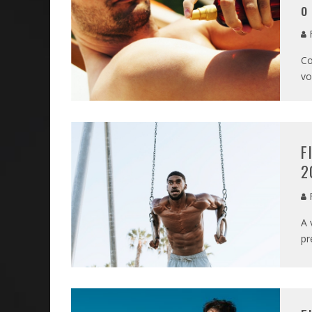
o
Co
vo
F
2
A 
pr