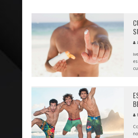
NEGÓCIOS: FÁBIO RUA, VICE-PRESIDENTE DA GM NA 
ARTE: GALERIA MAURÍCIO REDIG REAFIRMA RECIFE C
C
S
A
iv
es
cu
E
B
Co
no