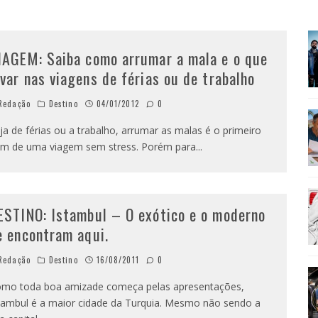
AMÉRICA DO SUL E SEU LEGADO
IAGEM: Saiba como arrumar a mala e o que
Redação
Destino
04/01/2012
0
ja de férias ou a trabalho, arrumar as malas é o primeiro
em de uma viagem sem stress. Porém para
...
ESTINO: Istambul – O exótico e o moderno
e encontram aqui.
Redação
Destino
16/08/2011
0
mo toda boa amizade começa pelas apresentações,
tambul é a maior cidade da Turquia. Mesmo não sendo a