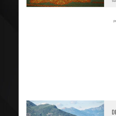
su
P
D