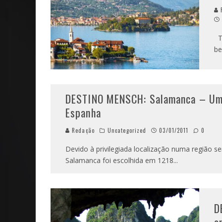
Te
be
DESTINO MENSCH: Salamanca – Um p
Espanha
Redação
Uncategorized
03/01/2011
0
Devido à privilegiada localização numa região 
Salamanca foi escolhida em 1218
...
D