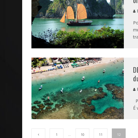
o
Po
mu
tr
D
d
Po
É 
1
…
10
11
12