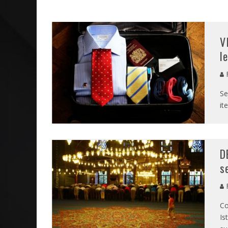
NEGÓCIOS: FÁBIO RUA, VICE-PRESIDENTE DA GM NA 
V
Se
it
D
s
Co
Is