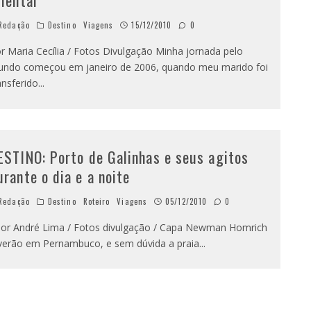
riental
Redação
Destino
Viagens
15/12/2010
0
r Maria Cecília / Fotos Divulgação Minha jornada pelo
ndo começou em janeiro de 2006, quando meu marido foi
ansferido
...
ESTINO: Porto de Galinhas e seus agitos
urante o dia e a noite
Redação
Destino
Roteiro
Viagens
05/12/2010
0
r André Lima / Fotos divulgação / Capa Newman Homrich
verão em Pernambuco, e sem dúvida a praia
...