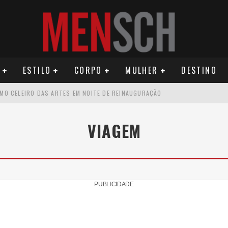
ESTILO
CORPO
MULHER
DESTINO
OMO CELEIRO DAS ARTES EM NOITE DE REINAUGURAÇÃO
ÚDE PODE AUMENTAR CUSTOS PARA MILHARES DE BRASILEIROS QUE VIVEM 
U PRIMEIRO MONÓLOGO, “O FIGURANTE”
VIAGEM
ATIVO PARA DESCOBRIR PERNAMBUCO
OS E PROPÓSITO HUMANO
PUBLICIDADE
SEU MAU MAU EM 'QUEM AMA CUIDA'