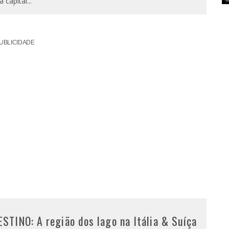
a capital
...
UBLICIDADE
ESTINO: A região dos lago na Itália & Suíça