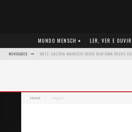
MUNDO MENSCH
LER, VER E OUVIR
ARTE: GALERIA MAURÍCIO REDIG REAFIRMA RECIFE C
NOVIDADES
NEGÓCIOS: MUDANÇA NAS REGRAS DO SEGURO DE SA
TEATRO: MATEUS SOLANO APRESENTA EM RECIFE SE
ARQUITETURA: ARMAZÉM 11 - O NOVO MERCADO CRI
MÚSICA: MALTA, ONDE TUDO RECOMEÇA
Home
viagem
CARREIRA: NICHOLLAS MARSHELL: ENTRE ALGORITM
CAPA: O SUCESSO DE JOÃO VICTOR GONÇALVES COM 
VER: CINCO DICAS DO QUE ASSISTIR NO STREAMING