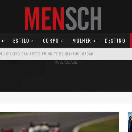
ESTILO
CORPO
MULHER
DESTINO
ÚDE PODE AUMENTAR CUSTOS PARA MILHARES DE BRASILEIROS QUE VIVEM 
PUBLICIDADE
U PRIMEIRO MONÓLOGO, “O FIGURANTE”
ATIVO PARA DESCOBRIR PERNAMBUCO
OS E PROPÓSITO HUMANO
SEU MAU MAU EM 'QUEM AMA CUIDA'