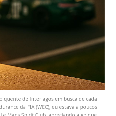
to quente de Interlagos em busca de cada
urance da FIA (WEC), eu estava a poucos
Le Mans Spirit Club, apreciando algo que