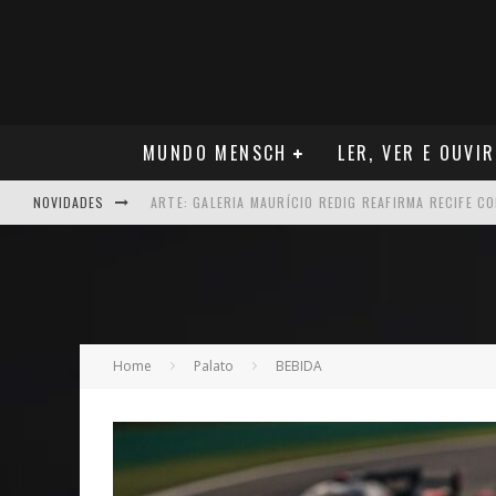
MUNDO MENSCH
LER, VER E OUVIR
NOVIDADES
NEGÓCIOS: MUDANÇA NAS REGRAS DO SEGURO DE SA
TEATRO: MATEUS SOLANO APRESENTA EM RECIFE SE
ARQUITETURA: ARMAZÉM 11 - O NOVO MERCADO CRI
MÚSICA: MALTA, ONDE TUDO RECOMEÇA
Home
Palato
BEBIDA
CARREIRA: NICHOLLAS MARSHELL: ENTRE ALGORITM
CAPA: O SUCESSO DE JOÃO VICTOR GONÇALVES COM 
VER: CINCO DICAS DO QUE ASSISTIR NO STREAMING