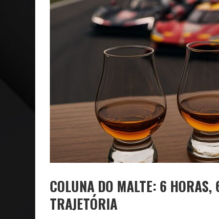
NEGÓCIOS: FÁBIO RUA, VICE-PRESIDENTE DA GM NA 
ARTE: GALERIA MAURÍCIO REDIG REAFIRMA RECIFE C
COLUNA DO MALTE: 6 HORAS, 
TRAJETÓRIA