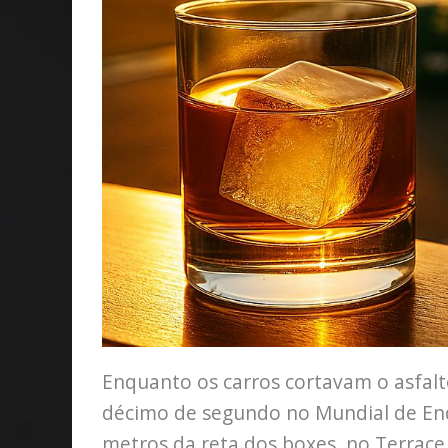
Enquanto os carros cortavam o asfal
décimo de segundo no Mundial de End
metros da reta dos boxes, no Terrace 