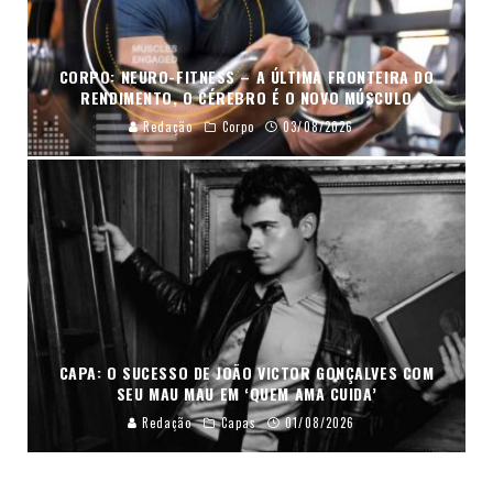
CORPO: NEURO-FITNESS – A ÚLTIMA FRONTEIRA DO
RENDIMENTO, O CÉREBRO É O NOVO MÚSCULO
Redação
Corpo
03/08/2026
CAPA: O SUCESSO DE JOÃO VICTOR GONÇALVES COM
SEU MAU MAU EM ‘QUEM AMA CUIDA’
Redação
Capas
01/08/2026