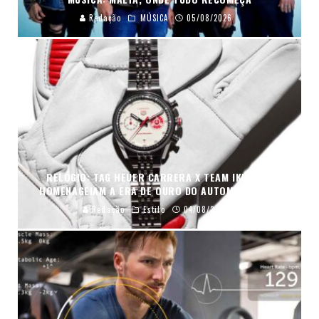
Redação
MÚSICA
05/08/2026
RELÓGIO: TAG HEUER CARRERA X TEAM IKUZAWA
HOMENAGEIAM A ERA DE OURO DO AUTOMOBILISMO
Redação
Estilo
04/08/2026