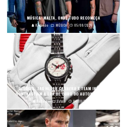
MÚSICA: MALTA, ONDE TUDO RECOMEÇA
Redação
MÚSICA
05/08/2026
RELÓGIO: TAG HEUER CARRERA X TEAM IKUZAWA
HOMENAGEIAM A ERA DE OURO DO AUTOMOBILISMO
Redação
Estilo
04/08/2026