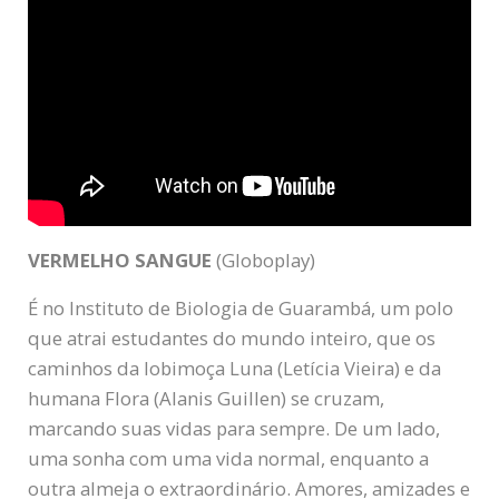
VERMELHO SANGUE
(Globoplay)
É no Instituto de Biologia de Guarambá, um polo
que atrai estudantes do mundo inteiro, que os
caminhos da lobimoça Luna (Letícia Vieira) e da
humana Flora (Alanis Guillen) se cruzam,
marcando suas vidas para sempre. De um lado,
uma sonha com uma vida normal, enquanto a
outra almeja o extraordinário. Amores, amizades e