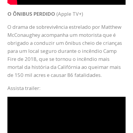
O ÔNIBUS PERDIDO
(Apple TV+)
O drama de sobrevivência estrelado por Matthew
McConaughey acompanha um motorista que é
obrigado a conduzir um ônibus cheio de crianças
para um local seguro durante o incêndio Camp
Fire de 2018, que se tornou o incêndio mais
mortal da história da Califórnia ao queimar mais
de 150 mil acres e causar 86 fatalidades.
Assista trailer: