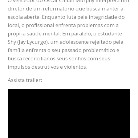
O vencedor do Oscar Cillian Murphy interpreta um
diretor de um reformatório que busca manter a
escola aberta. Enquanto luta pela integridade do
local, o profissional enfrenta problemas com a
própria saúde mental. Em paralelo, o estudante
Shy (Jay Lycurgo), um adolescente rejeitado pela
família enfrenta o seu passado problemático e
busca reconciliar os seus sonhos com seus
impulsos destrutivos e violentos.
Assista trailer: