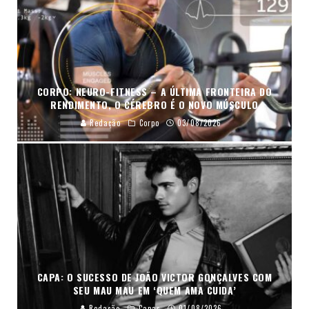
CORPO: NEURO-FITNESS – A ÚLTIMA FRONTEIRA DO
RENDIMENTO, O CÉREBRO É O NOVO MÚSCULO
Redação
Corpo
03/08/2026
CAPA: O SUCESSO DE JOÃO VICTOR GONÇALVES COM
SEU MAU MAU EM ‘QUEM AMA CUIDA’
Redação
Capas
01/08/2026