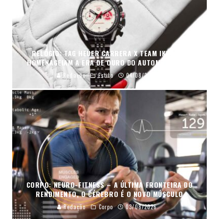
RELÓGIO: TAG HEUER CARRERA X TEAM IKUZAWA
HOMENAGEIAM A ERA DE OURO DO AUTOMOBILISMO
Redação
Estilo
04/08/2026
CORPO: NEURO-FITNESS – A ÚLTIMA FRONTEIRA DO
RENDIMENTO, O CÉREBRO É O NOVO MÚSCULO
Redação
Corpo
03/08/2026