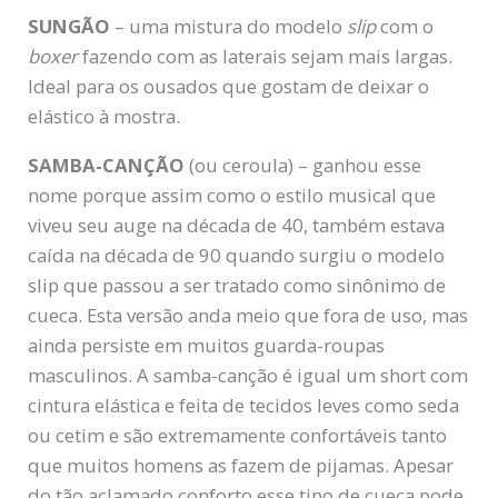
SUNGÃO
– uma mistura do modelo
slip
com o
boxer
fazendo com as laterais sejam mais largas.
Ideal para os ousados que gostam de deixar o
elástico à mostra.
SAMBA-CANÇÃO
(ou ceroula) – ganhou esse
nome porque assim como o estilo musical que
viveu seu auge na década de 40, também estava
caída na década de 90 quando surgiu o modelo
slip que passou a ser tratado como sinônimo de
cueca. Esta versão anda meio que fora de uso, mas
ainda persiste em muitos guarda-roupas
masculinos. A samba-canção é igual um short com
cintura elástica e feita de tecidos leves como seda
ou cetim e são extremamente confortáveis tanto
que muitos homens as fazem de pijamas. Apesar
do tão aclamado conforto esse tipo de cueca pode