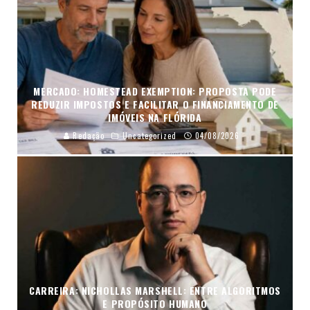
MERCADO: HOMESTEAD EXEMPTION: PROPOSTA PODE
REDUZIR IMPOSTOS E FACILITAR O FINANCIAMENTO DE
IMÓVEIS NA FLÓRIDA
Redação
Uncategorized
04/08/2026
CARREIRA: NICHOLLAS MARSHELL: ENTRE ALGORITMOS
E PROPÓSITO HUMANO