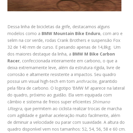
Dessa linha de bicicletas da grife, destacamos alguns
modelos como a
BMW Mountain Bike Enduro
, com aro e
selim na cor verde, rodas Crank Brothers e suspensão Fox
32 de 140 mm de curso. E pesando apenas de 14,8kg. Um
dos maiores destaque da linha, a
BMW M Bike Carbon
Racer
, confeccionada inteiramente em carbono, o que a
deixa extremamente leve, além da estrutura rígida, livre de
corrosão e altamente resistente a impactos. Seu quadro
possui um visual high-tech em tom
anthracite
, garantido
pela fibra de carbono. O logotipo ‘BMW M’ aparece na lateral
do quadro, próximo ao guidão. Ela vem equipada com
câmbio e sistema de freios super eficientes
Shimano
Ultegra
, que permitem ao ciclista realizar trocas de marcha
com agilidade e ganhar aceleração muito facilmente, além
de diminuir a velocidade ou parar com suavidade. A altura do
quadro disponível vem nos tamanhos: 52, 54, 56, 58 e 60 cm.