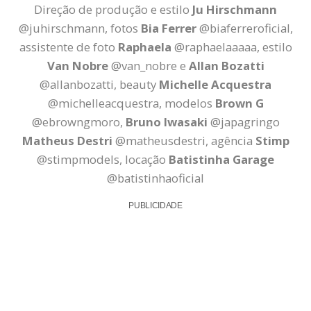
Direção de produção e estilo
Ju Hirschmann
@juhirschmann, fotos
Bia Ferrer
@biaferreroficial,
assistente de foto
Raphaela
@raphaelaaaaa, estilo
Van Nobre
@van_nobre e
Allan Bozatti
@allanbozatti, beauty
Michelle Acquestra
@michelleacquestra, modelos
Brown G
@ebrowngmoro,
Bruno Iwasaki
@japagringo
Matheus Destri
@matheusdestri, agência
Stimp
@stimpmodels, locação
Batistinha Garage
@batistinhaoficial
PUBLICIDADE