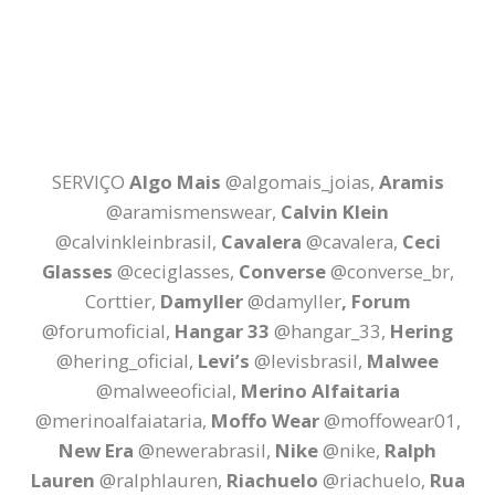
SERVIÇO
Algo Mais
@algomais_joias,
Aramis
@aramismenswear,
Calvin Klein
@calvinkleinbrasil,
Cavalera
@cavalera,
Ceci
Glasses
@ceciglasses,
Converse
@converse_br,
Corttier,
Damyller
@damyller
, Forum
@forumoficial,
Hangar 33
@hangar_33,
Hering
@hering_oficial,
Levi’s
@levisbrasil,
Malwee
@malweeoficial,
Merino Alfaitaria
@merinoalfaiataria,
Moffo Wear
@moffowear01,
New Era
@newerabrasil,
Nike
@nike,
Ralph
Lauren
@ralphlauren,
Riachuelo
@riachuelo,
Rua