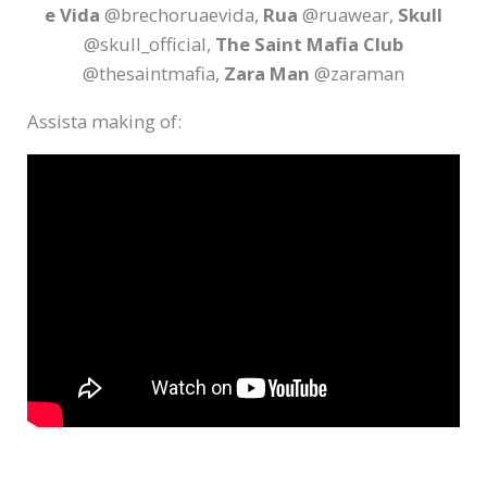
e Vida
@brechoruaevida,
Rua
@ruawear,
Skull
@skull_official,
The Saint Mafia Club
@thesaintmafia,
Zara Man
@zaraman
Assista making of: