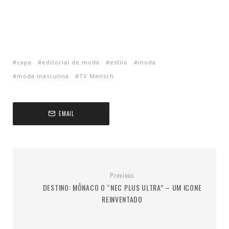
capa
editorial de moda
estilo
moda
moda masculina
TV Mensch
EMAIL
Previous
DESTINO: MÔNACO O “NEC PLUS ULTRA” – UM ICONE
REINVENTADO