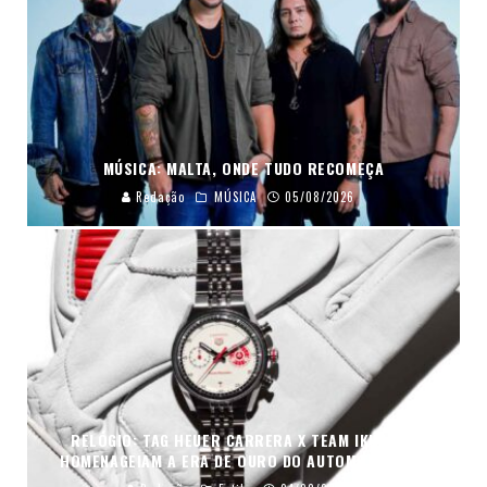
MÚSICA: MALTA, ONDE TUDO RECOMEÇA
Redação
MÚSICA
05/08/2026
RELÓGIO: TAG HEUER CARRERA X TEAM IKUZAWA
HOMENAGEIAM A ERA DE OURO DO AUTOMOBILISMO