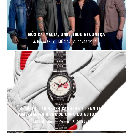
MÚSICA: MALTA, ONDE TUDO RECOMEÇA
Redação
MÚSICA
05/08/2026
RELÓGIO: TAG HEUER CARRERA X TEAM IKUZAWA
HOMENAGEIAM A ERA DE OURO DO AUTOMOBILISMO
Redação
Estilo
04/08/2026