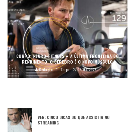
CORPO: NEURO-FITNESS – A ÚLTIMA FRONTEIRA DO
RENDIMENTO, O CÉREBRO É O NOVO MÚSCULO
Redação
Corpo
03/08/2026
VER: CINCO DICAS DO QUE ASSISTIR NO
STREAMING