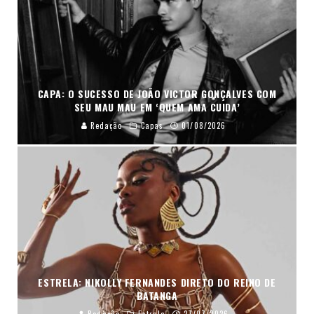
CAPA: O SUCESSO DE JOÃO VICTOR GONÇALVES COM
SEU MAU MAU EM ‘QUEM AMA CUIDA’
Redação
Capas
01/08/2026
ESTRELA: NIKOLLY FERNANDES DIRETO DO REINO DE
BATANGA
Redação
Estrela
27/07/2026