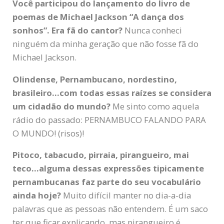
Você participou do lançamento do livro de
poemas de Michael Jackson “A dança dos
sonhos”. Era fã do cantor?
Nunca conheci
ninguém da minha geração que não fosse fã do
Michael Jackson.
Olindense, Pernambucano, nordestino,
brasileiro…com todas essas raízes se considera
um cidadão do mundo?
Me sinto como aquela
rádio do passado: PERNAMBUCO FALANDO PARA
O MUNDO! (risos)!
Pitoco, tabacudo, pirraia, pirangueiro, mai
teco…alguma dessas expressões tipicamente
pernambucanas faz parte do seu vocabulário
ainda hoje?
Muito difícil manter no dia-a-dia
palavras que as pessoas não entendem. É um saco
ter que ficar explicando, mas pirangueiro é