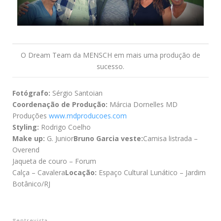
O Dream Team da MENSCH em mais uma produção de
sucesso.
Fotógrafo:
Sérgio Santoian
Coordenação de Produção:
Márcia Dornelles MD
Produções
www.mdproducoes.com
Styling:
Rodrigo Coelho
Make up:
G. Junior
Bruno Garcia veste:
Camisa listrada –
Overend
Jaqueta de couro – Forum
Calça – Cavalera
Locação:
Espaço Cultural Lunático – Jardim
Botânico/RJ
entrevista