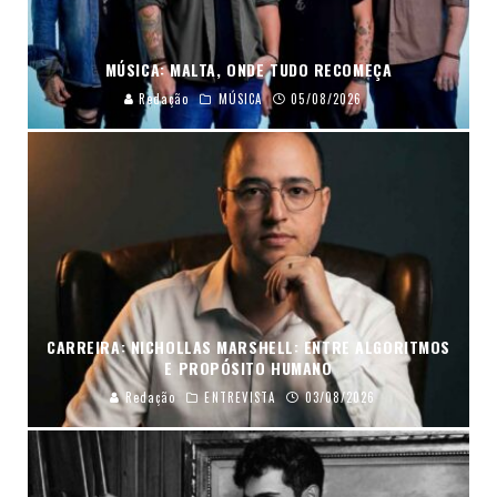
MÚSICA: MALTA, ONDE TUDO RECOMEÇA
Redação
MÚSICA
05/08/2026
CARREIRA: NICHOLLAS MARSHELL: ENTRE ALGORITMOS
E PROPÓSITO HUMANO
Redação
ENTREVISTA
03/08/2026