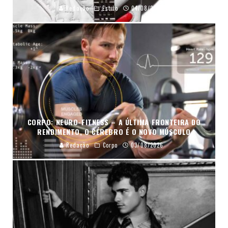
Redação
Estilo
04/08/2026
CORPO: NEURO-FITNESS – A ÚLTIMA FRONTEIRA DO
RENDIMENTO, O CÉREBRO É O NOVO MÚSCULO
Redação
Corpo
03/08/2026