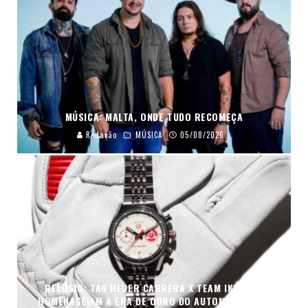
MÚSICA: MALTA, ONDE TUDO RECOMEÇA
Redação
MÚSICA
05/08/2026
RELÓGIO: TAG HEUER CARRERA X TEAM IKUZAWA
HOMENAGEIAM A ERA DE OURO DO AUTOMOBILISMO