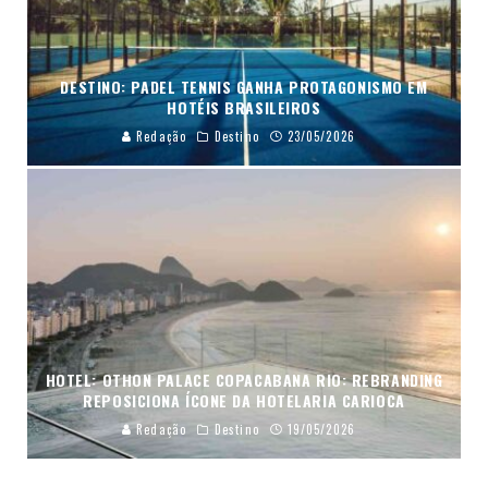
DESTINO: PADEL TENNIS GANHA PROTAGONISMO EM
HOTÉIS BRASILEIROS
Redação
Destino
23/05/2026
HOTEL: OTHON PALACE COPACABANA RIO: REBRANDING
REPOSICIONA ÍCONE DA HOTELARIA CARIOCA
Redação
Destino
19/05/2026