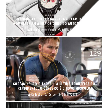
RELÓGIO: TAG HEUER CARRERA X TEAM IKUZAWA
HOMENAGEIAM A ERA DE OURO DO AUTOMOBILISMO
Redação
Estilo
04/08/2026
CORPO: NEURO-FITNESS – A ÚLTIMA FRONTEIRA DO
RENDIMENTO, O CÉREBRO É O NOVO MÚSCULO
Redação
Corpo
03/08/2026