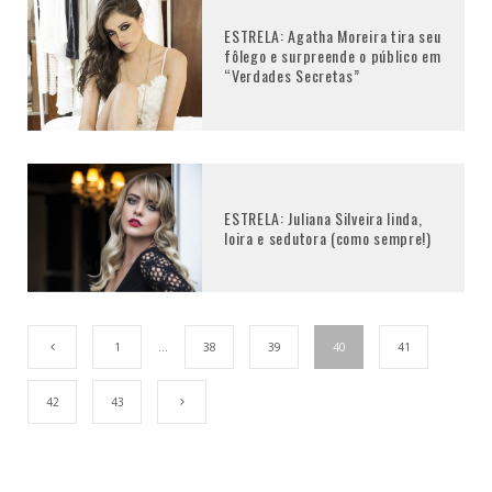
ESTRELA: Agatha Moreira tira seu
fôlego e surpreende o público em
“Verdades Secretas”
ESTRELA: Juliana Silveira linda,
loira e sedutora (como sempre!)
1
…
38
39
40
41
42
43