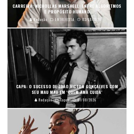
CARREIRA: NICHOLLAS MARSHELL: ENTRE ALGORITMOS
E PROPÓSITO HUMANO
Redação
ENTREVISTA
03/08/2026
CAPA: O SUCESSO DE JOÃO VICTOR GONÇALVES COM
SEU MAU MAU EM ‘QUEM AMA CUIDA’
Redação
Capas
01/08/2026