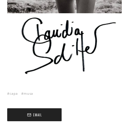
capa
musa
EMAIL