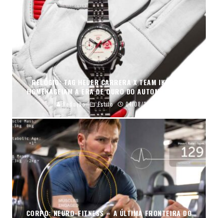
RELÓGIO: TAG HEUER CARRERA X TEAM IKUZAWA
HOMENAGEIAM A ERA DE OURO DO AUTOMOBILISMO
Redação
Estilo
04/08/2026
CORPO: NEURO-FITNESS – A ÚLTIMA FRONTEIRA DO