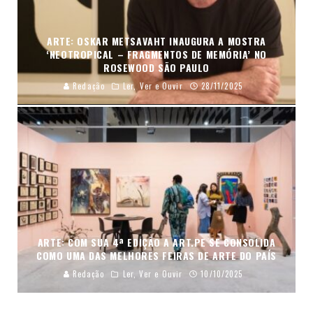
ARTE: OSKAR METSAVAHT INAUGURA A MOSTRA
‘NEOTROPICAL – FRAGMENTOS DE MEMÓRIA’ NO
ROSEWOOD SÃO PAULO
Redação
Ler, Ver e Ouvir
28/11/2025
ARTE: COM SUA 4ª EDIÇÃO A ART.PE SE CONSOLIDA
COMO UMA DAS MELHORES FEIRAS DE ARTE DO PAÍS
Redação
Ler, Ver e Ouvir
10/10/2025