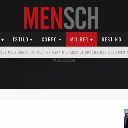
ESTILO
CORPO
MULHER
DESTINO
ÚDE PODE AUMENTAR CUSTOS PARA MILHARES DE BRASILEIROS QUE VIVEM 
PUBLICIDADE
U PRIMEIRO MONÓLOGO, “O FIGURANTE”
ATIVO PARA DESCOBRIR PERNAMBUCO
OS E PROPÓSITO HUMANO
SEU MAU MAU EM 'QUEM AMA CUIDA'