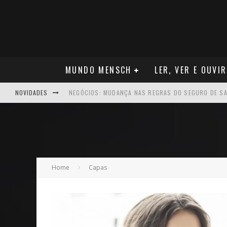
MUNDO MENSCH
LER, VER E OUVIR
NOVIDADES
NEGÓCIOS: MUDANÇA NAS REGRAS DO SEGURO DE SA
TEATRO: MATEUS SOLANO APRESENTA EM RECIFE SE
ARQUITETURA: ARMAZÉM 11 - O NOVO MERCADO CRI
MÚSICA: MALTA, ONDE TUDO RECOMEÇA
Home
Capas
CARREIRA: NICHOLLAS MARSHELL: ENTRE ALGORITM
CAPA: O SUCESSO DE JOÃO VICTOR GONÇALVES COM 
VER: CINCO DICAS DO QUE ASSISTIR NO STREAMING