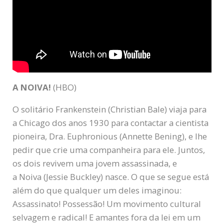
A NOIVA!
(HBO)
O solitário Frankenstein (Christian Bale) viaja para
a Chicago dos anos 1930 para contactar a cientista
pioneira, Dra. Euphronious (Annette Bening), e lhe
pedir que crie uma companheira para ele. Juntos,
os dois revivem uma jovem assassinada, e
a Noiva (Jessie Buckley) nasce. O que se segue está
além do que qualquer um deles imaginou:
Assassinato! Possessão! Um movimento cultural
selvagem e radical! E amantes fora da lei em um