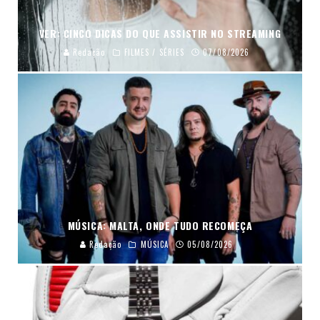
VER: CINCO DICAS DO QUE ASSISTIR NO STREAMING
Redação
FILMES / SÉRIES
07/08/2026
MÚSICA: MALTA, ONDE TUDO RECOMEÇA
Redação
MÚSICA
05/08/2026