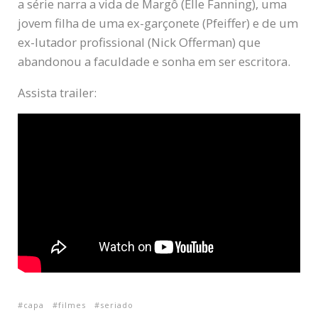
a série narra a vida de Margô (Elle Fanning), uma
jovem filha de uma ex-garçonete (Pfeiffer) e de um
ex-lutador profissional (Nick Offerman) que
abandonou a faculdade e sonha em ser escritora.
Assista trailer:
capa
filmes
seriado