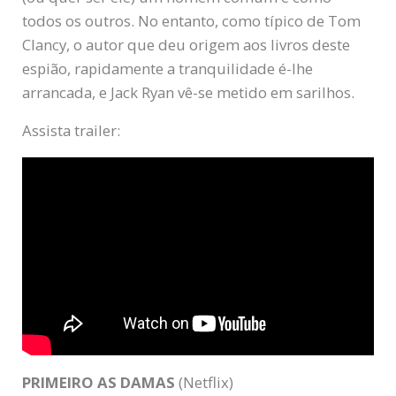
todos os outros. No entanto, como típico de Tom
Clancy, o autor que deu origem aos livros deste
espião, rapidamente a tranquilidade é-lhe
arrancada, e Jack Ryan vê-se metido em sarilhos.
Assista trailer:
PRIMEIRO AS DAMAS
(Netflix)