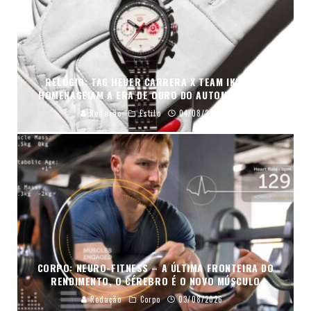
RELÓGIO: TAG HEUER CARRERA X TEAM IKUZAWA
HOMENAGEIAM A ERA DE OURO DO AUTOMOBILISMO
Redação
Estilo
04/08/2026
CORPO: NEURO-FITNESS – A ÚLTIMA FRONTEIRA DO
RENDIMENTO, O CÉREBRO É O NOVO MÚSCULO
Redação
Corpo
03/08/2026