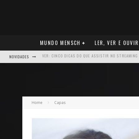
MUNDO MENSCH
LER, VER E OUVIR
NOVIDADES
NEGÓCIOS: FÁBIO RUA, VICE-PRESIDENTE DA GM NA 
ARTE: GALERIA MAURÍCIO REDIG REAFIRMA RECIFE C
NEGÓCIOS: MUDANÇA NAS REGRAS DO SEGURO DE SA
VER: CINCO DICAS DO QUE ASSISTIR NO STREAMING
Home
Capas
NEGÓCIOS: APÓS REPOSICIONAMENTO DA MARCA, CAM
MÚSICA: MALTA, ONDE TUDO RECOMEÇA
CARREIRA: NICHOLLAS MARSHELL: ENTRE ALGORITM