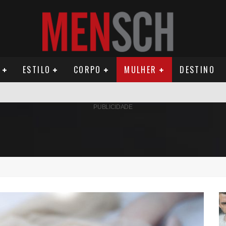
ESTILO
CORPO
MULHER
DESTINO
AMÉRICA DO SUL E SEU LEGADO
PUBLICIDADE
OMO CELEIRO DAS ARTES EM NOITE DE REINAUGURAÇÃO
ÚDE PODE AUMENTAR CUSTOS PARA MILHARES DE BRASILEIROS QUE VIVEM 
ILA DIAS RELANÇA AS FRAGRÂNCIAS QUE DERAM INÍCIO À HISTÓRIA DA BE
OS E PROPÓSITO HUMANO